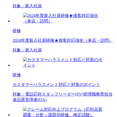
対象：
新入社員
研修
2024年度新入社員研修★接客対応強化（来店・訪問）
対象：
新入社員
研修
カスタマーハラスメント対応と対策のポイント
対象：
電話応対スタッフ
リーダー(SV)
管理職
教育担当
者
品質管理者(QA)