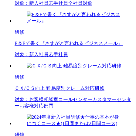
対象：
新入社員
若手社員
全社員対象
研修
E＆Eで書く『さすがと言われるビジネスメール』
対象：
新入社員
若手社員
研修
ＣＸ/ＣＳ向上 難易度別クレーム対応研修
対象：
お客様相談室
コールセンター
カスタマーセンタ
ー
お客様対応部門
研修