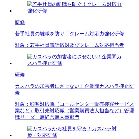
研修
若手社員の離職を防ぐ！クレーム対応力強化研修
対象：
若手社員
電話応対及びクレーム対応担当者
研修
カスハラの加害者にさせない！企業間カスハラ抑止研
修
対象：
顧客対応職（コールセンター
販売
接客
サービス
業など）
取引先対応職（営業
購買
法人担当など）
管理
職
リーダー層
経営層
人事部門