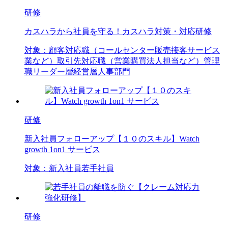
研修
カスハラから社員を守る！カスハラ対策・対応研修
対象：
顧客対応職（コールセンター
販売
接客
サービス
業など）
取引先対応職（営業
購買
法人担当など）
管理
職
リーダー層
経営層
人事部門
研修
新入社員フォローアップ【１０のスキル】Watch
growth 1on1 サービス
対象：
新入社員
若手社員
研修