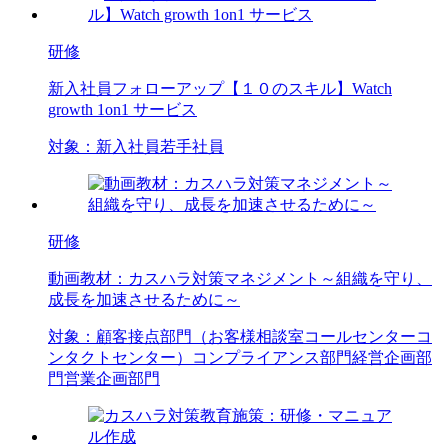
研修
新入社員フォローアップ【１０のスキル】Watch
growth 1on1 サービス
対象：
新入社員
若手社員
研修
動画教材：カスハラ対策マネジメント～組織を守り、
成長を加速させるために～
対象：
顧客接点部門（お客様相談室
コールセンター
コ
ンタクトセンター）
コンプライアンス部門
経営企画部
門
営業企画部門