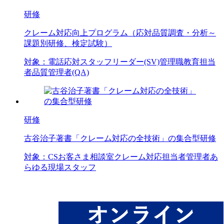
研修
クレーム対応向上プログラム（応対品質調査・分析～
課題別研修、検定試験）
対象：
電話応対スタッフ
リーダー(SV)
管理職
教育担当
者
品質管理者(QA)
研修
古谷治子著書「クレーム対応の全技術」の集合型研修
対象：
CS
お客さま相談室
クレーム対応担当者
管理者
あ
らゆる現場スタッフ