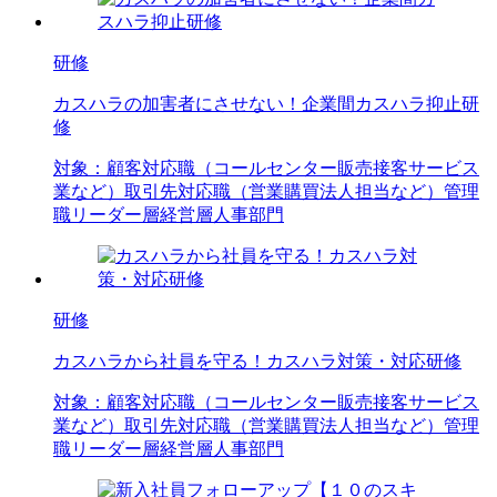
研修
カスハラの加害者にさせない！企業間カスハラ抑止研
修
対象：
顧客対応職（コールセンター
販売
接客
サービス
業など）
取引先対応職（営業
購買
法人担当など）
管理
職
リーダー層
経営層
人事部門
研修
カスハラから社員を守る！カスハラ対策・対応研修
対象：
顧客対応職（コールセンター
販売
接客
サービス
業など）
取引先対応職（営業
購買
法人担当など）
管理
職
リーダー層
経営層
人事部門