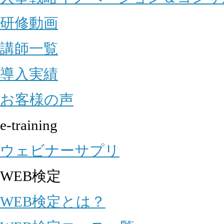
研修動画
講師一覧
導入実績
お客様の声
e-training
ウェビナーサプリ
WEB検定
WEB検定とは？