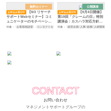
無料セミナー
公開講座
【9/3 リサーチ
【9月4日開催】
お申込み受付中
お申込み受付中
サポートWebセミナー】コミ
第19回「クレームの日」特別
ュニケーターのモチベーショ
講演会：カスハラ対応方針
ンを高める指導力向上セミナ
は、現場まで落とし込めてい
対象：
お客様相談室
コンタクトセンター
対象：
顧客対応関連部門
経営企画/ 人事/ 総務/ 人材開発/
センター長
ー
ますか？
CONTACT
お問い合わせ
マネジメントサポートグループの