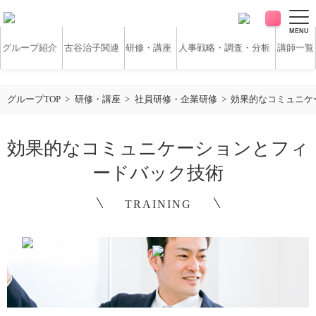
MENU
グループ紹介
古谷治子関連
研修・講座
人事戦略・調査・分析
講師一覧
アンケート・サーベイ
ホワイトペーパー
グループTOP
研修・講座
社員研修・企業研修
効果的なコミュニケ
無料研修動画
導入実績
効果的なコミュニケーションとフィ
ードバック技術
お客様の声
コラム
TRAINING
アクセス
お問い合わせ
営業時間：平日9:30 ～ 18:30