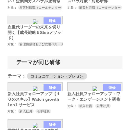
い！企業間カスハラ抑止研修
スハラ対策・対応研修
対象：
顧客対応職（コールセンター
販売
対象：
接客
顧客対応職（コールセンター
サービス業など）
取引先
販
研修
次世代リーダーの未来を切り
開く【成長戦略５Stepメソッ
ド】
対象：
管理職候補および次世代リーダー
テーマが同じ研修
テーマ：
コミュニケーション・プレゼン
研修
研修
新入社員フォローアップ【１
新入社員フォローアップ：ワ
０のスキル】Watch growth
ーク・エンゲージメント研修
1on1 サービス
対象：
新入社員
若手社員
対象：
新入社員
若手社員
研修