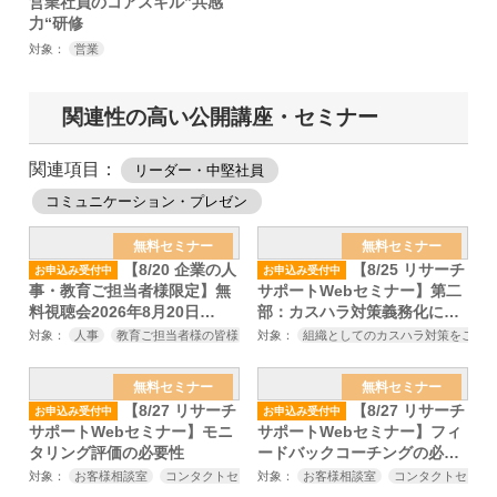
営業社員のコアスキル”共感
力“研修
対象：
営業
関連性の高い公開講座・セミナー
関連項目：
リーダー・中堅社員
コミュニケーション・プレゼン
無料セミナー
無料セミナー
【8/20 企業の人
【8/25 リサーチ
お申込み受付中
お申込み受付中
事・教育ご担当者様限定】無
サポートWebセミナー】第二
料視聴会2026年8月20日
部：カスハラ対策義務化に向
（木）
けてやっておくべきこと～厚
対象：
人事
教育ご担当者様の皆様
対象：
組織としてのカスハラ対策をご検
生労働省のカスハラ対策の義
務化、改正労働施策総合推進
無料セミナー
無料セミナー
法の施行を見据えたカスハラ
【8/27 リサーチ
【8/27 リサーチ
お申込み受付中
お申込み受付中
対策セミナー～
サポートWebセミナー】モニ
サポートWebセミナー】フィ
タリング評価の必要性
ードバックコーチングの必要
性
対象：
お客様相談室
コンタクトセンター
対象：
顧客対応関連部門
お客様相談室
コンタクトセンタ
センター長