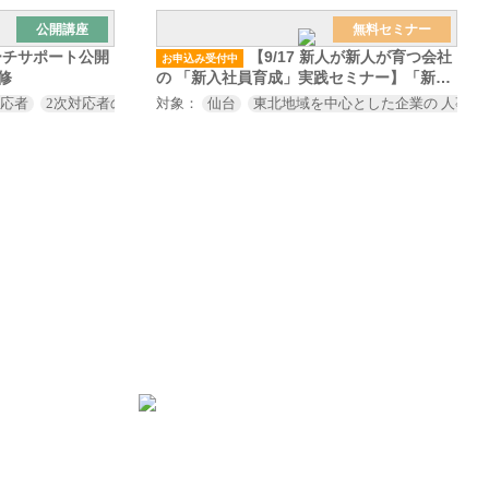
公開講座
無料セミナー
サーチサポート公開
【9/17 新人が新人が育つ会社
お申込み受付中
修
の 「新入社員育成」実践セミナー】「新・
社会人基礎力実践研修」体験会
対応者
2次対応者の皆様
対象：
仙台
東北地域を中心とした企業の 人事