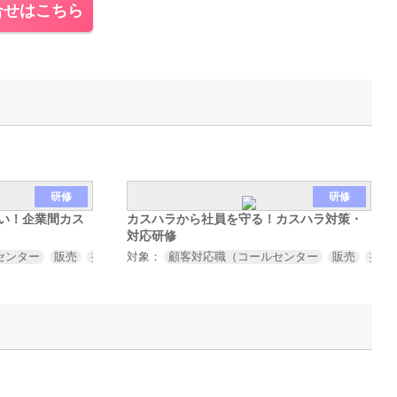
合せはこちら
研修
研修
い！企業間カス
カスハラから社員を守る！カスハラ対策・
対応研修
センター
販売
接客
対象：
サービス業など）
顧客対応職（コールセンター
取引先対応職（営業
販売
購買
接客