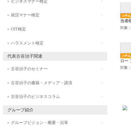
ビジネスマナー検定
就活マナー検定
お申込
当者様
（木
対象
OJT検定
ハラスメント検定
代表古谷治子関連
お申込
ロー
対象
古谷治子のセミナー
古谷治子の書籍・メディア・講演
古谷治子のビジネスコラム
グループ紹介
グループビジョン・概要・沿革