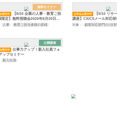
無料セミナー
【8/20 企業の人事・教育ご担
【9/10 リ
み受付中
お申込み受付中
限定】無料視聴会2026年8月20日
講座】CX/CSメール対応研
）
：
人事
教育ご担当者様の皆様
対象：
顧客対応部門の1次
公開講座
仕事力アップ！新入社員フォ
み受付中
 アップセミナー
：
新入社員