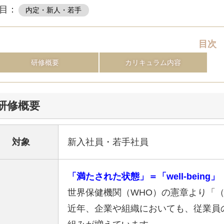
営業時間：平日9:30 ～ 18:30
目：
内定・新人・若手
目次
研修概要
カリキュラム内容
研修概要
対象
新入社員・若手社員
「満たされた状態」＝「well-being
世界保健機関（WHO）の憲章より「
近年、企業や組織においても、従業員