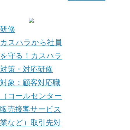
研修
カスハラから社員
を守る！カスハラ
対策・対応研修
対象：
顧客対応職
（コールセンター
販売
接客
サービス
業など）
取引先対