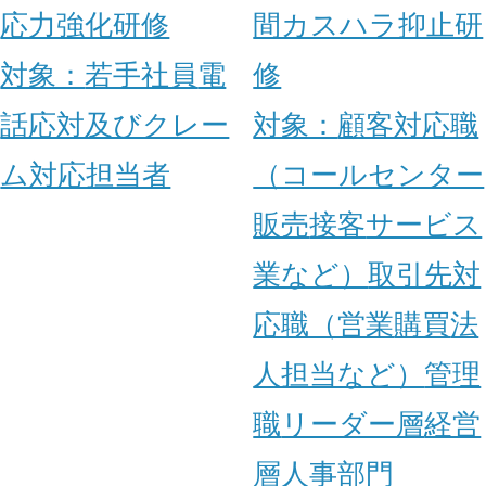
応力強化研修
間カスハラ抑止研
対象：
若手社員
電
修
話応対及びクレー
対象：
顧客対応職
ム対応担当者
（コールセンター
販売
接客
サービス
業など）
取引先対
応職（営業
購買
法
人担当など）
管理
職
リーダー層
経営
層
人事部門