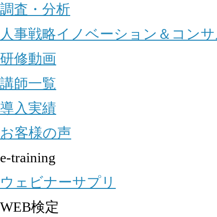
調査・分析
人事戦略イノベーション＆コンサ
研修動画
講師一覧
導入実績
お客様の声
e-training
ウェビナーサプリ
WEB検定