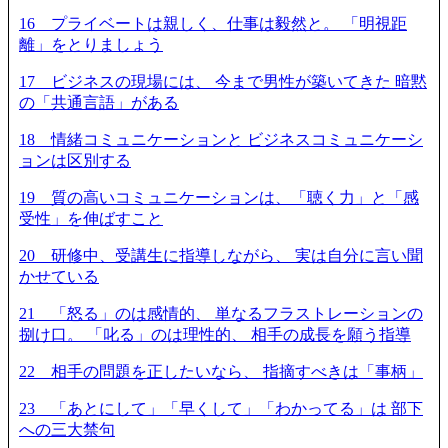
16 プライベートは親しく、仕事は毅然と。 「明視距
離」をとりましょう
17 ビジネスの現場には、 今まで男性が築いてきた 暗黙
の「共通言語」がある
18 情緒コミュニケーションと ビジネスコミュニケーシ
ョンは区別する
19 質の高いコミュニケーションは、「聴く力」と「感
受性」を伸ばすこと
20 研修中、受講生に指導しながら、 実は自分に言い聞
かせている
21 「怒る」のは感情的、 単なるフラストレーションの
捌け口。 「叱る」のは理性的、 相手の成長を願う指導
22 相手の問題を正したいなら、 指摘すべきは「事柄」
23 「あとにして」「早くして」「わかってる」は 部下
への三大禁句