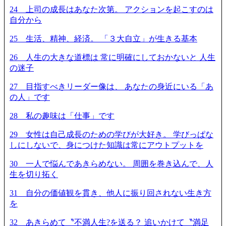
24 上司の成長はあなた次第。 アクションを起こすのは
自分から
25 生活、精神、経済。 「３大自立」が生きる基本
26 人生の大きな道標は 常に明確にしておかないと 人生
の迷子
27 目指すべきリーダー像は、 あなたの身近にいる「あ
の人」です
28 私の趣味は「仕事」です
29 女性は自己成長のための学びが大好き。 学びっぱな
しにしないで、身につけた知識は常にアウトプットを
30 一人で悩んであきらめない。 周囲を巻き込んで、人
生を切り拓く
31 自分の価値観を貫き、他人に振り回されない生き方
を
32 あきらめて〝不満人生?を送る？ 追いかけて〝満足