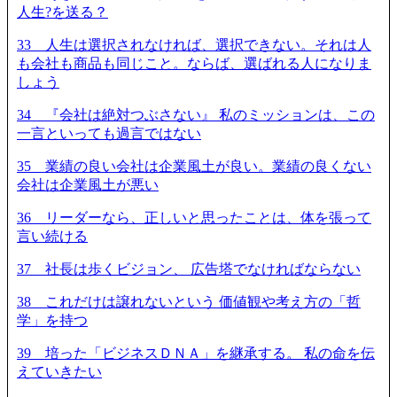
人生?を送る？
33 人生は選択されなければ、選択できない。それは人
も会社も商品も同じこと。ならば、選ばれる人になりま
しょう
34 『会社は絶対つぶさない』 私のミッションは、この
一言といっても過言ではない
35 業績の良い会社は企業風土が良い。業績の良くない
会社は企業風土が悪い
36 リーダーなら、正しいと思ったことは、体を張って
言い続ける
37 社長は歩くビジョン、 広告塔でなければならない
38 これだけは譲れないという 価値観や考え方の「哲
学」を持つ
39 培った「ビジネスＤＮＡ」を継承する。 私の命を伝
えていきたい