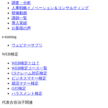
調査・分析
人事戦略イノベーション＆コンサルティング
研修動画
講師一覧
導入実績
お客様の声
e-training
ウェビナーサプリ
WEB検定
WEB検定とは？
WEB検定コース一覧
CSクレーム対応検定
ビジネスマナー検定
就活マナー検定
OJT検定
ハラスメント検定
代表古谷治子関連