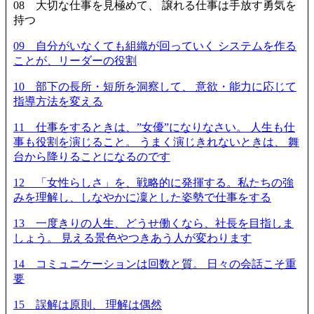
08 大切な仕事を見極めて、 譲れる仕事は手放す勇気を
持つ
09 自分がいなくても組織が回っていく システムを作る
ことが、リーダーの役割
10 部下の長所・短所を洞察して、 意欲・能力に応じて
指導方法を変える
11 仕事をするときは、”女優”になりなさい。 人生も仕
事も役割を演じること。 うまく演じきれないときは、 舞
台から降りることになるのです
12 「女性らしさ」を、戦略的に発揮する。私たちの強
みを理解し、しなやかに凜とした姿勢で仕事をする
13 一度きりの人生、どうせ働くなら、社長を目指しま
しょう。 見える景色やつきあう人が変わります
14 コミュニケーションは回数と質。 日々の会話こそ重
要
15 誤解は原則、 理解は偶然