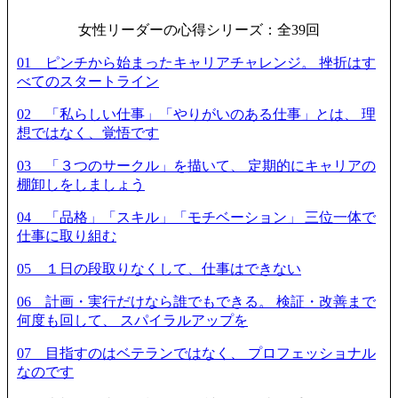
女性リーダーの心得シリーズ：全39回
01 ピンチから始まったキャリアチャレンジ。 挫折はす
べてのスタートライン
02 「私らしい仕事」「やりがいのある仕事」とは、 理
想ではなく、覚悟です
03 「３つのサークル」を描いて、 定期的にキャリアの
棚卸しをしましょう
04 「品格」「スキル」「モチベーション」 三位一体で
仕事に取り組む
05 １日の段取りなくして、仕事はできない
06 計画・実行だけなら誰でもできる。 検証・改善まで
何度も回して、 スパイラルアップを
07 目指すのはベテランではなく、 プロフェッショナル
なのです