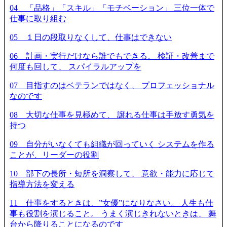
04 「品格」「スキル」「モチベーション」 三位一体で
仕事に取り組む
05 １日の段取りなくして、仕事はできない
06 計画・実行だけなら誰でもできる。 検証・改善まで
何度も回して、 スパイラルアップを
07 目指すのはベテランではなく、 プロフェッショナル
なのです
08 大切な仕事を見極めて、 譲れる仕事は手放す勇気を
持つ
09 自分がいなくても組織が回っていく システムを作る
ことが、リーダーの役割
10 部下の長所・短所を洞察して、 意欲・能力に応じて
指導方法を変える
11 仕事をするときは、”女優”になりなさい。 人生も仕
事も役割を演じること。 うまく演じきれないときは、 舞
台から降りることになるのです