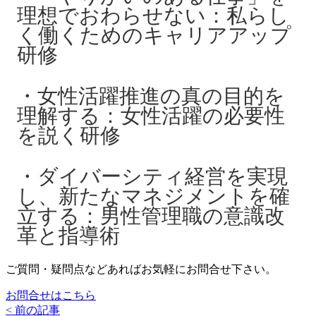
理想でおわらせない：私らし
く働くためのキャリアアップ
研修
女性活躍推進の真の目的を
理解する：女性活躍の必要性
を説く研修
ダイバーシティ経営を実現
し、新たなマネジメントを確
立する：男性管理職の意識改
革と指導術
ご質問・疑問点などあればお気軽にお問合せ下さい。
お問合せはこちら
< 前の記事