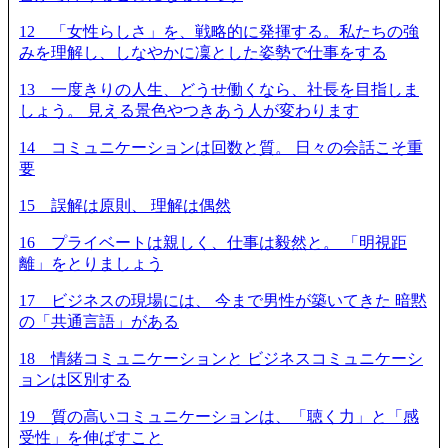
12 「女性らしさ」を、戦略的に発揮する。私たちの強
みを理解し、しなやかに凜とした姿勢で仕事をする
13 一度きりの人生、どうせ働くなら、社長を目指しま
しょう。 見える景色やつきあう人が変わります
14 コミュニケーションは回数と質。 日々の会話こそ重
要
15 誤解は原則、 理解は偶然
16 プライベートは親しく、仕事は毅然と。 「明視距
離」をとりましょう
17 ビジネスの現場には、 今まで男性が築いてきた 暗黙
の「共通言語」がある
18 情緒コミュニケーションと ビジネスコミュニケーシ
ョンは区別する
19 質の高いコミュニケーションは、「聴く力」と「感
受性」を伸ばすこと