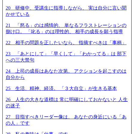
20 研修中、受講生に指導しながら、 実は自分に言い聞
かせている
21 「怒る」のは感情的、 単なるフラストレーションの
捌け口。 「叱る」のは理性的、 相手の成長を願う指導
22 相手の問題を正したいなら、 指摘すべきは「事柄」
23 「あとにして」「早くして」「わかってる」は 部下
への三大禁句
24 上司の成長はあなた次第。 アクションを起こすのは
自分から
25 生活、精神、経済。 「３大自立」が生きる基本
26 人生の大きな道標は 常に明確にしておかないと 人生
の迷子
27 目指すべきリーダー像は、 あなたの身近にいる「あ
の人」です