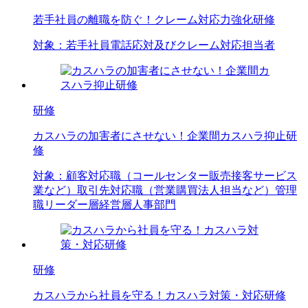
若手社員の離職を防ぐ！クレーム対応力強化研修
対象：
若手社員
電話応対及びクレーム対応担当者
研修
カスハラの加害者にさせない！企業間カスハラ抑止研
修
対象：
顧客対応職（コールセンター
販売
接客
サービス
業など）
取引先対応職（営業
購買
法人担当など）
管理
職
リーダー層
経営層
人事部門
研修
カスハラから社員を守る！カスハラ対策・対応研修