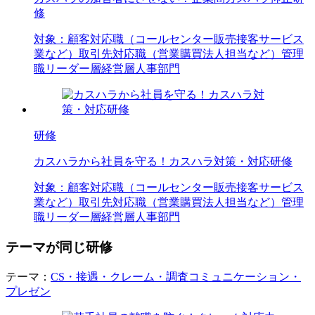
修
対象：
顧客対応職（コールセンター
販売
接客
サービス
業など）
取引先対応職（営業
購買
法人担当など）
管理
職
リーダー層
経営層
人事部門
研修
カスハラから社員を守る！カスハラ対策・対応研修
対象：
顧客対応職（コールセンター
販売
接客
サービス
業など）
取引先対応職（営業
購買
法人担当など）
管理
職
リーダー層
経営層
人事部門
テーマが同じ研修
テーマ：
CS・接遇・クレーム・調査
コミュニケーション・
プレゼン