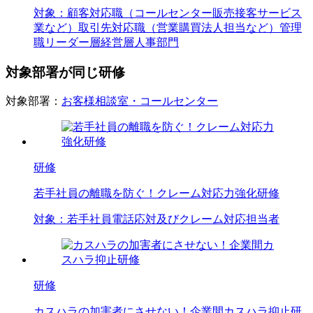
対象：
顧客対応職（コールセンター
販売
接客
サービス
業など）
取引先対応職（営業
購買
法人担当など）
管理
職
リーダー層
経営層
人事部門
対象部署が同じ研修
対象部署：
お客様相談室・コールセンター
研修
若手社員の離職を防ぐ！クレーム対応力強化研修
対象：
若手社員
電話応対及びクレーム対応担当者
研修
カスハラの加害者にさせない！企業間カスハラ抑止研