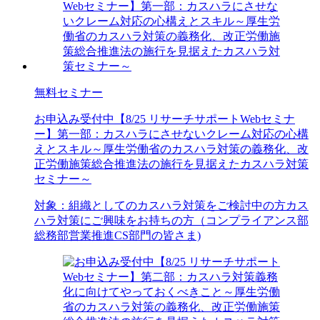
無料セミナー
お申込み受付中
【8/25 リサーチサポートWebセミナ
ー】第一部：カスハラにさせないクレーム対応の心構
えとスキル～厚生労働省のカスハラ対策の義務化、改
正労働施策総合推進法の施行を見据えたカスハラ対策
セミナー～
対象：
組織としてのカスハラ対策をご検討中の方
カス
ハラ対策にご興味をお持ちの方（コンプライアンス部
総務部
営業推進
CS部門の皆さま)