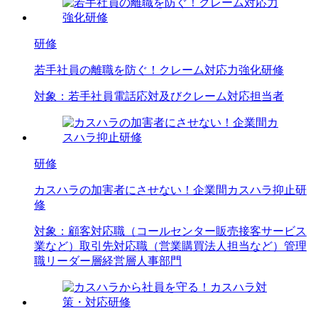
研修
若手社員の離職を防ぐ！クレーム対応力強化研修
対象：
若手社員
電話応対及びクレーム対応担当者
研修
カスハラの加害者にさせない！企業間カスハラ抑止研
修
対象：
顧客対応職（コールセンター
販売
接客
サービス
業など）
取引先対応職（営業
購買
法人担当など）
管理
職
リーダー層
経営層
人事部門