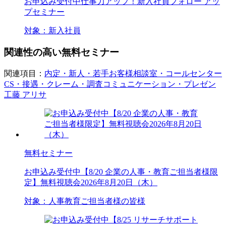
お申込み受付中
仕事力アップ！新入社員フォロー アッ
プセミナー
対象：
新入社員
関連性の高い無料セミナー
関連項目：
内定・新人・若手
お客様相談室・コールセンター
CS・接遇・クレーム・調査
コミュニケーション・プレゼン
工藤 アリサ
無料セミナー
お申込み受付中
【8/20 企業の人事・教育ご担当者様限
定】無料視聴会2026年8月20日（木）
対象：
人事
教育ご担当者様の皆様