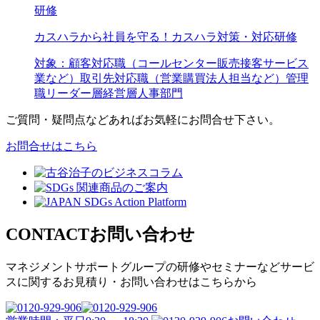
研修
カスハラから社員を守る！カスハラ対策・対応研修
対象：
顧客対応職（コールセンター
販売
接客
サービス
業など）
取引先対応職（営業
購買
法人担当など）
管理
職
リーダー層
経営層
人事部門
ご質問・疑問点などあればお気軽にお問合せ下さい。
お問合せはこちら
CONTACT
お問い合わせ
マネジメントサポートグループの
研修やセミナーなどサービ
スに関するお見積り・
お問い合わせはこちらから