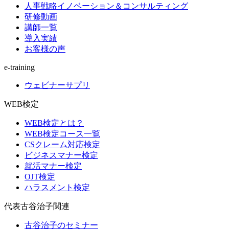
人事戦略イノベーション＆コンサルティング
研修動画
講師一覧
導入実績
お客様の声
e-training
ウェビナーサプリ
WEB検定
WEB検定とは？
WEB検定コース一覧
CSクレーム対応検定
ビジネスマナー検定
就活マナー検定
OJT検定
ハラスメント検定
代表古谷治子関連
古谷治子のセミナー