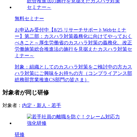
無料セミナー
お申込み受付中
【8/25 リサーチサポートWebセミナ
ー】第二部：カスハラ対策義務化に向けてやっておく
べきこと～厚生労働省のカスハラ対策の義務化、改正
労働施策総合推進法の施行を見据えたカスハラ対策セ
ミナー～
対象：
組織としてのカスハラ対策をご検討中の方
カス
ハラ対策にご興味をお持ちの方（コンプライアンス部
総務部
営業推進
CS部門の皆さま）
対象者が同じ研修
対象者：
内定・新人・若手
研修