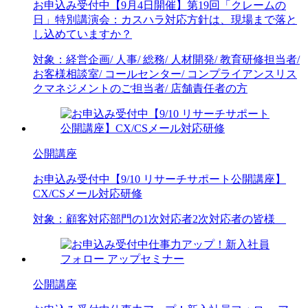
お申込み受付中
【9月4日開催】第19回「クレームの
日」特別講演会：カスハラ対応方針は、現場まで落と
し込めていますか？
対象：
経営企画/ 人事/ 総務/ 人材開発/ 教育研修担当者/
お客様相談室/ コールセンター/ コンプライアンス
リス
クマネジメントのご担当者/ 店舗責任者の方
公開講座
お申込み受付中
【9/10 リサーチサポート公開講座】
CX/CSメール対応研修
対象：
顧客対応部門の1次対応者
2次対応者の皆様
公開講座