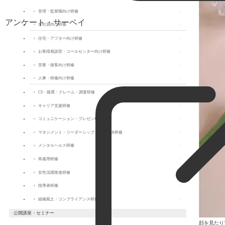
管理・監督職向け研修
アンケート・サーベイ
全社員向け研修
住宅・アフター向け研修
お客様相談室・コールセンター向け研修
営業・接客向け研修
人事・研修向け研修
CS・接遇・クレーム・調査研修
キャリア支援研修
コミュニケーション・プレゼン研修
マネジメント・リーダーシップ・問題解決研修
メンタルヘルス研修
再雇用研修
女性活躍推進研修
指導者研修
組織風土・コンプライアンス研修
公開講座・セミナー
顔を見たり