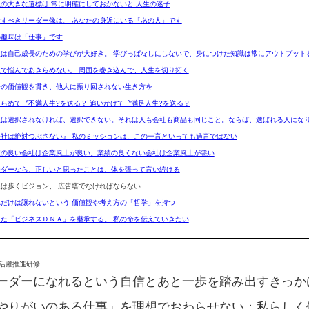
生の大きな道標は 常に明確にしておかないと 人生の迷子
指すべきリーダー像は、 あなたの身近にいる「あの人」です
の趣味は「仕事」です
性は自己成長のための学びが大好き。 学びっぱなしにしないで、身につけた知識は常にアウトプット
人で悩んであきらめない。 周囲を巻き込んで、人生を切り拓く
分の価値観を貫き、他人に振り回されない生き方を
きらめて〝不満人生?を送る？ 追いかけて〝満足人生?を送る？
生は選択されなければ、選択できない。それは人も会社も商品も同じこと。ならば、選ばれる人にな
会社は絶対つぶさない』 私のミッションは、この一言といっても過言ではない
績の良い会社は企業風土が良い。業績の良くない会社は企業風土が悪い
ーダーなら、正しいと思ったことは、体を張って言い続ける
長は歩くビジョン、 広告塔でなければならない
れだけは譲れないという 価値観や考え方の「哲学」を持つ
った「ビジネスＤＮＡ」を継承する。 私の命を伝えていきたい
活躍推進研修
ーダーになれるという自信とあと一歩を踏み出すきっか
やりがいのある仕事」を理想でおわらせない：私らしく