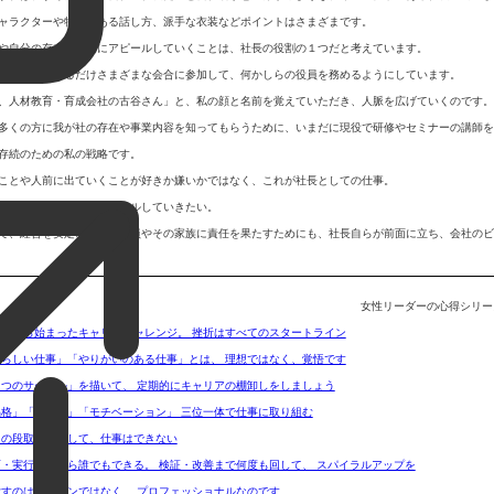
ャラクターや特徴のある話し方、派手な衣装などポイントはさまざまです。
や自分の存在を世間にアピール
していくことは、
社長の役割の１つ
だと考えています。
の場合はできるだけさまざまな会合に参加して、何かしらの役員を務めるようにしています。
、人材教育・育成会社の古谷さん」と、私の
顔と名前を覚えていただき、人脈を広げていく
のです。
多くの方に我が社の存在や事業内容を知ってもらうために、いまだに現役で研修やセミナーの講師を
存続のための私の戦略です。
ことや人前に出ていくことが好きか嫌いかではなく、これが社長としての仕事。
な方法で、我が社をアピール
していきたい。
て、経営を安定させて、社員やその家族に責任を果たすためにも、社長自らが前面に立ち、会社のビ
女性リーダーの心得シリー
無料研修動画
ンチから始まったキャリアチャレンジ。 挫折はすべてのスタートライン
私らしい仕事」「やりがいのある仕事」とは、 理想ではなく、覚悟です
３つのサークル」を描いて、 定期的にキャリアの棚卸しをしましょう
品格」「スキル」「モチベーション」 三位一体で仕事に取り組む
日の段取りなくして、仕事はできない
画・実行だけなら誰でもできる。 検証・改善まで何度も回して、 スパイラルアップを
指すのはベテランではなく、 プロフェッショナルなのです