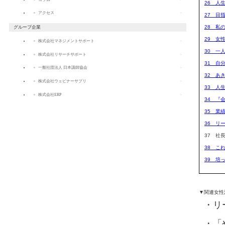
26 人
アクセス
27 目
28 私
グループ企業
29 女
株式会社マネジメントサポート
30 一
株式会社リサーチサポート
31 自
一般社団法人 日本講師協会
32 あ
株式会社ウェビナーサプリ
33 人
株式会社ERP
34 『
35 業
36 リ
37 社
38 こ
39 培
▼関連女性
リ
「