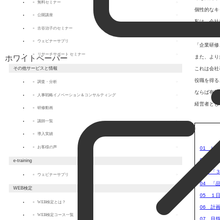
無料セミナー
個性的なキ
公開講座
私は、
会社
古谷治子のセミナー
だから、私
ウェビナーサプリ
「企業研修
リサーチサポート セミナー
また、より
ホワイトペーパー
その他サービスと情報
これは会社
役職を得る
調査・分析
ならば
有効
人事戦略イノベーション＆コンサルティング
経営者とし
研修動画
講師一覧
導入実績
お客様の声
01 ピ
02 「
e-training
03 「
導入実績
ウェビナーサプリ
04 「
WEB検定
05 １
WEB検定とは？
コラム
06 計
WEB検定コース一覧
07 目