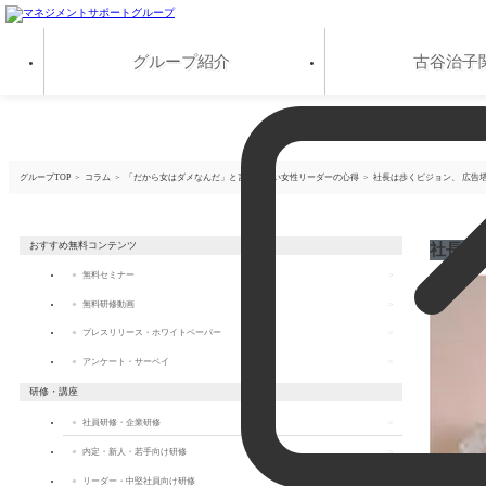
グループ紹介
古谷治子
アンケート・サーベイ
グループTOP
コラム
「だから女はダメなんだ」と言われない女性リーダーの心得
社長は歩くビジョン、 広告
おすすめ無料コンテンツ
社長は
無料セミナー
無料研修動画
プレスリリース・ホワイトペーパー
アンケート・サーベイ
研修・講座
社員研修・企業研修
内定・新人・若手向け研修
リーダー・中堅社員向け研修