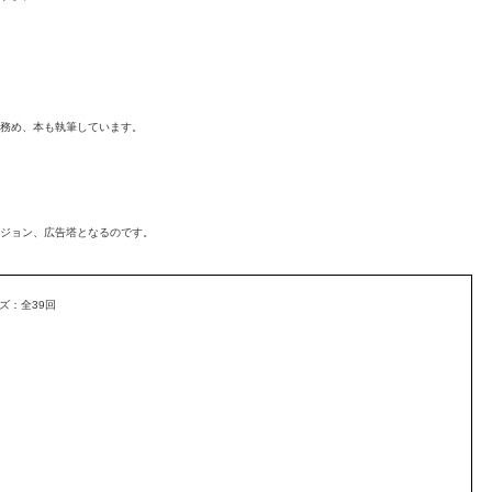
務め、本も執筆しています。
ジョン、広告塔となるのです。
ズ：全39回
お客様の声
アクセス