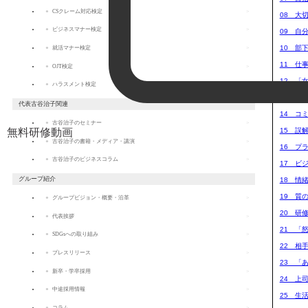
CSクレーム対応検定
08 大
ビジネスマナー検定
09 自
10 部
就活マナー検定
11 仕
OJT検定
12 「
ハラスメント検定
13 一
代表古谷治子関連
14 コ
古谷治子のセミナー
15 誤
無料研修動画
古谷治子の書籍・メディア・講演
16 プ
古谷治子のビジネスコラム
17 ビ
グループ紹介
18 情
19 質
グループビジョン・概要・沿革
20 研
代表挨拶
21 「
SDGsへの取り組み
22 相
プレスリリース
23 「
新卒・学卒採用
24 上
中途採用情報
25 生
コラム