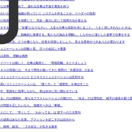
切な仕事を見極めて、 譲れる仕事は手放す勇気を持つ
お問い合わせ
分がいなくても組織が回っていく システムを作ることが、リーダーの役割
営業時間：平日9:30 ～ 18:30
下の長所・短所を洞察して、 意欲・能力に応じて指導方法を変える
事をするときは、”女優”になりなさい。 人生も仕事も役割を演じること。 うまく演じきれないときは
女性らしさ」を、戦略的に発揮する。私たちの強みを理解し、しなやかに凜とした姿勢で仕事をする
度きりの人生、どうせ働くなら、社長を目指しましょう。 見える景色やつきあう人が変わります
ミュニケーションは回数と質。 日々の会話こそ重要
解は原則、 理解は偶然
ライベートは親しく、仕事は毅然と。 「明視距離」をとりましょう
ジネスの現場には、 今まで男性が築いてきた 暗黙の「共通言語」がある
緒コミュニケーションと ビジネスコミュニケーションは区別する
の高いコミュニケーションは、「聴く力」と「感受性」を伸ばすこと
修中、受講生に指導しながら、 実は自分に言い聞かせている
怒る」のは感情的、 単なるフラストレーションの捌け口。 「叱る」のは理性的、 相手の成長を願う
手の問題を正したいなら、 指摘すべきは「事柄」
あとにして」「早くして」「わかってる」は 部下への三大禁句
司の成長はあなた次第。 アクションを起こすのは自分から
活、精神、経済。 「３大自立」が生きる基本