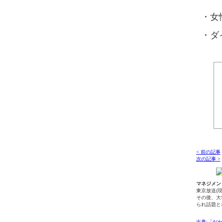
女
ダ
< 前の記事
次の記事 >
マネジメン
東京放送(
その後、大
られ話題と
出典:「だ