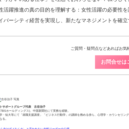
性活躍推進の真の目的を理解する：女性活躍の必要性を
イバーシティ経営を実現し、新たなマネジメントを確立
ご質問・疑問点などあればお気
お問合せは
トサポートグループ代表 古谷治子
現TBSホールディングス)、中国新聞社にて実務を経験。
学・短大等にて「就職支援講座」「ビジネス行動学」の講師を務める傍ら、心理学・カウンセリング
なる。
から女はダメなんだ」と言われない女性リーダーの心得