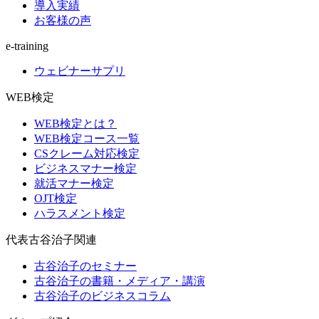
導入実績
お客様の声
e-training
ウェビナーサプリ
WEB検定
WEB検定とは？
WEB検定コース一覧
CSクレーム対応検定
ビジネスマナー検定
就活マナー検定
OJT検定
ハラスメント検定
代表古谷治子関連
古谷治子のセミナー
古谷治子の書籍・メディア・講演
古谷治子のビジネスコラム