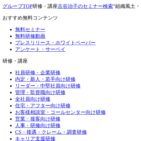
グループTOP
研修・講座
古谷治子のセミナー
検索
"組織風土
おすすめ無料コンテンツ
無料セミナー
無料研修動画
プレスリリース・ホワイトペーパー
アンケート・サーベイ
研修・講座
社員研修・企業研修
内定・新人・若手向け研修
リーダー・中堅社員向け研修
管理・監督職向け研修
全社員向け研修
住宅・アフター向け研修
お客様相談室・コールセンター向け研修
営業・接客向け研修
人事・研修向け研修
CS・接遇・クレーム・調査研修
キャリア支援研修