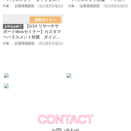
セミナー
アル作成講座～
対象：
お客様相談室
コンタクトセンター
対象：
センター長
お客様相談室
責任者
コンタクトセンタ
教育をご検討中
無料セミナー
【2/14 リサーチサ
お申込み終了
ポートWebセミナー】カスタマ
ーハラスメント対策 ダイジェ
ストセミナー
対象：
お客様相談室
コンタクトセンター
センター長
責任者
教育ご担当者様
CONTACT
お問い合わせ