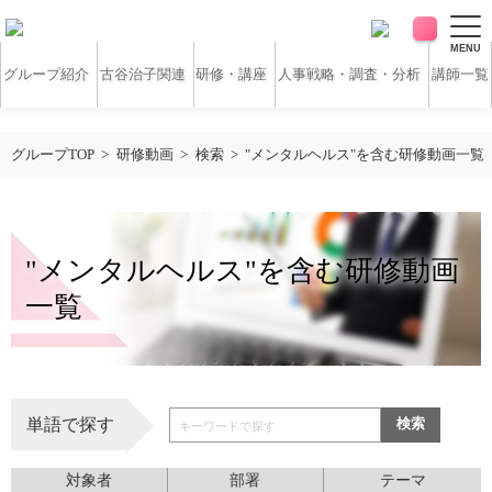
MENU
グループ紹介
古谷治子関連
研修・講座
人事戦略・調査・分析
講師一覧
アンケート・サーベイ
ホワイトペーパー
グループTOP
研修動画
検索
"メンタルヘルス"を含む研修動画一覧
無料研修動画
導入実績
"メンタルヘルス"を含む研修動画
お客様の声
コラム
一覧
アクセス
単語で探す
検索
お問い合わせ
営業時間：平日9:30 ～ 18:30
対象者
部署
テーマ