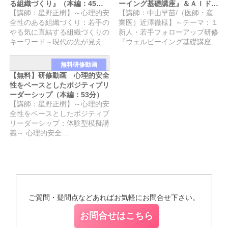
る組織づくり』（本編：45
ーイング基礎講座』＆ＡＩドク
【講師：星野正樹】～心理的安
【講師：中山早苗/（医師・産
分）
ター（本編：50分）
全性のある組織づくり：若手の
業医）近澤徹様】～テーマ：１
やる気に直結する組織づくりの
新人・若手フォローアップ研修
キーワード～現代の先が見え…
『ウェルビーイング基礎講座…
無料研修動画
【無料】研修動画 心理的安全
性をベースとしたポジティブリ
ーダーシップ（本編：53分）
【講師：星野正樹】～心理的安
全性をベースとしたポジティブ
リーダーシップ：体験型模擬講
義～ 心理的安全…
ご質問・疑問点などあればお気軽にお問合せ下さい。
お問合せはこちら