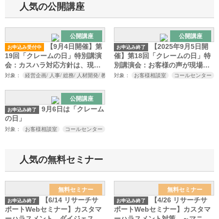
人気の公開講座
公開講座
公開講座
【9月4日開催】第
【2025年9月5日開
お申込み受付中
お申込み終了
19回「クレームの日」特別講演
催】第18回「クレームの日」特
会：カスハラ対応方針は、現場
別講演会：お客様の声が現場を
まで落とし込めていますか？
追い詰める時代に組織はどう守
対象：
経営企画/ 人事/ 総務/ 人材開発/ 教育研修担当者/ お客様相談室/ コールセンター
対象：
お客様相談室
コールセンター
るか？
公開講座
9月6日は「クレーム
お申込み終了
の日」
対象：
お客様相談室
コールセンター
店舗責任者の方
経営企画
人事
総務
人気の無料セミナー
無料セミナー
無料セミナー
【6/14 リサーチサ
【4/26 リサーチサ
お申込み終了
お申込み終了
ポートWebセミナー】カスタマ
ポートWebセミナー】カスタマ
ーハラスメント ダイジェスト
ーハラスメント対策 ～マニュ