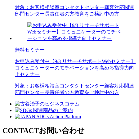
対象：
お客様相談室
コンタクトセンター
顧客対応関連
部門
センター長
責任者の方
教育をご検討中の方
無料セミナー
お申込み受付中
【9/3 リサーチサポートWebセミナー】
コミュニケーターのモチベーションを高める指導力向
上セミナー
対象：
お客様相談室
コンタクトセンター
顧客対応関連
部門
センター長
責任者の方
教育をご検討中の方
CONTACT
お問い合わせ