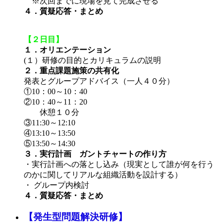
※次回までに現場を見て完成させる
４．質疑応答・まとめ
【２日目】
１．オリエンテーション
(１）研修の目的とカリキュラムの説明
２．重点課題施策の共有化
発表とグループアドバイス（一人４０分）
①10：00～10：40
②10：40～11：20
休憩１０分
③11:30～12:10
④13:10～13:50
⑤13:50～14:30
３．実行計画 ガントチャートの作り方
・実行計画への落とし込み（現実として誰が何を行う
のかに関してリアルな組織活動を設計する）
・ グループ内検討
４．質疑応答・まとめ
【発生型問題解決研修】