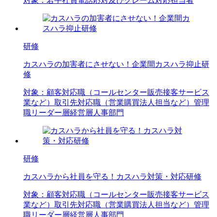
対象：
若手社員
電話応対及びクレーム対応担当者
研修
カスハラの加害者にさせない！企業間カスハラ抑止研
修
対象：
顧客対応職（コールセンター
販売
接客
サービス
業など）
取引先対応職（営業
購買
法人担当など）
管理
職
リーダー層
経営層
人事部門
研修
カスハラから社員を守る！カスハラ対策・対応研修
対象：
顧客対応職（コールセンター
販売
接客
サービス
業など）
取引先対応職（営業
購買
法人担当など）
管理
職
リーダー層
経営層
人事部門