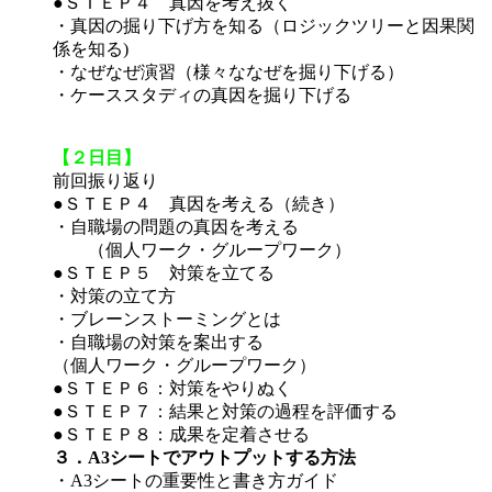
●ＳＴＥＰ４ 真因を考え抜く
・真因の掘り下げ方を知る（ロジックツリーと因果関
係を知る)
・なぜなぜ演習（様々ななぜを掘り下げる）
・ケーススタディの真因を掘り下げる
【２日目】
前回振り返り
●ＳＴＥＰ４ 真因を考える（続き）
・自職場の問題の真因を考える
（個人ワーク・グループワーク）
●ＳＴＥＰ５ 対策を立てる
・対策の立て方
・ブレーンストーミングとは
・自職場の対策を案出する
（個人ワーク・グループワーク）
●ＳＴＥＰ６：対策をやりぬく
●ＳＴＥＰ７：結果と対策の過程を評価する
●ＳＴＥＰ８：成果を定着させる
３．A3シートでアウトプットする方法
・A3シートの重要性と書き方ガイド