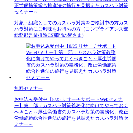
正労働施策総合推進法の施行を見据えたカスハラ対策
セミナー～
対象：
組織としてのカスハラ対策をご検討中の方
カス
ハラ対策にご興味をお持ちの方（コンプライアンス部
総務部
営業推進
CS部門の皆さま)
無料セミナー
お申込み受付中
【8/25 リサーチサポートWebセミナ
ー】第二部：カスハラ対策義務化に向けてやっておく
べきこと～厚生労働省のカスハラ対策の義務化、改正
労働施策総合推進法の施行を見据えたカスハラ対策セ
ミナー～