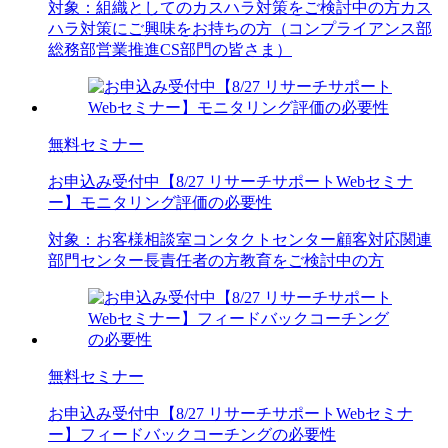
対象：
組織としてのカスハラ対策をご検討中の方
カス
ハラ対策にご興味をお持ちの方（コンプライアンス部
総務部
営業推進
CS部門の皆さま）
無料セミナー
お申込み受付中
【8/27 リサーチサポートWebセミナ
ー】モニタリング評価の必要性
対象：
お客様相談室
コンタクトセンター
顧客対応関連
部門
センター長
責任者の方
教育をご検討中の方
無料セミナー
お申込み受付中
【8/27 リサーチサポートWebセミナ
ー】フィードバックコーチングの必要性