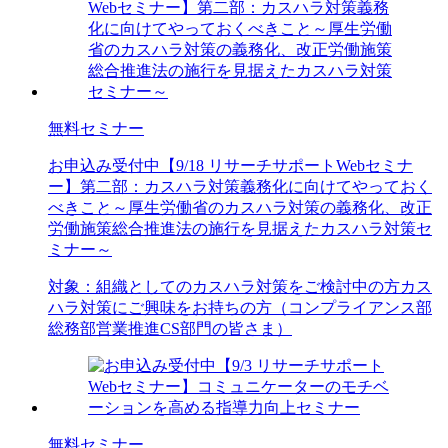
無料セミナー
お申込み受付中
【9/18 リサーチサポートWebセミナ
ー】第二部：カスハラ対策義務化に向けてやっておく
べきこと～厚生労働省のカスハラ対策の義務化、改正
労働施策総合推進法の施行を見据えたカスハラ対策セ
ミナー～
対象：
組織としてのカスハラ対策をご検討中の方
カス
ハラ対策にご興味をお持ちの方（コンプライアンス部
総務部
営業推進
CS部門の皆さま）
無料セミナー