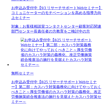
お申込み受付中
【9/3 リサーチサポートWebセミナー】
コミュニケーターのモチベーションを高める指導力向
上セミナー
対象：
お客様相談室
コンタクトセンター
顧客対応関連
部門
センター長
責任者の方
教育をご検討中の方
無料セミナー
お申込み受付中
【8/25 リサーチサポートWebセミナ
ー】第二部：カスハラ対策義務化に向けてやっておく
べきこと～厚生労働省のカスハラ対策の義務化、改正
労働施策総合推進法の施行を見据えたカスハラ対策セ
ミナー～