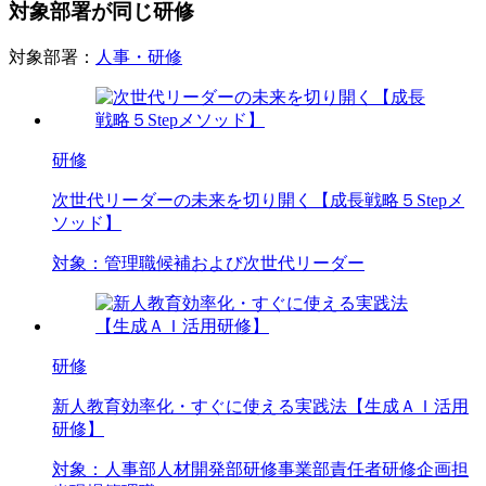
対象部署が同じ研修
対象部署：
人事・研修
研修
次世代リーダーの未来を切り開く【成長戦略５Stepメ
ソッド】
対象：
管理職候補および次世代リーダー
研修
新人教育効率化・すぐに使える実践法【生成ＡＩ活用
研修】
対象：
人事部
人材開発部
研修事業部責任者
研修企画担