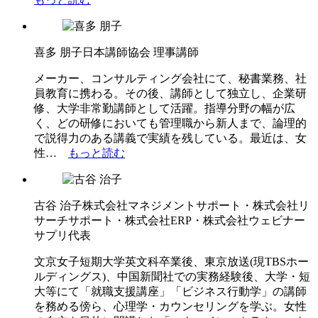
喜多 朋子
日本講師協会 理事講師
メーカー、コンサルティング会社にて、秘書業務、社
員教育に携わる。その後、講師として独立し、企業研
修、大学非常勤講師として活躍。指導分野の幅が広
く、どの研修においても管理職から新人まで、論理的
で説得力のある講義で実績を残している。最近は、女
性…
もっと読む
古谷 治子
株式会社マネジメントサポート・株式会社リ
サーチサポート・株式会社ERP・株式会社ウェビナー
サプリ代表
文京女子短期大学英文科卒業後、東京放送(現TBSホー
ルディングス)、中国新聞社での実務経験後、大学・短
大等にて「就職支援講座」「ビジネス行動学」の講師
を務める傍ら、心理学・カウンセリングを学ぶ。女性