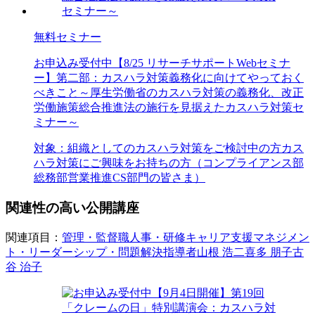
無料セミナー
お申込み受付中
【8/25 リサーチサポートWebセミナ
ー】第二部：カスハラ対策義務化に向けてやっておく
べきこと～厚生労働省のカスハラ対策の義務化、改正
労働施策総合推進法の施行を見据えたカスハラ対策セ
ミナー～
対象：
組織としてのカスハラ対策をご検討中の方
カス
ハラ対策にご興味をお持ちの方（コンプライアンス部
総務部
営業推進
CS部門の皆さま）
関連性の高い公開講座
関連項目：
管理・監督職
人事・研修
キャリア支援
マネジメン
ト・リーダーシップ・問題解決
指導者
山根 浩二
喜多 朋子
古
谷 治子