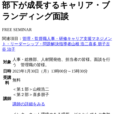
部下が成長するキャリア・ブ
ランディング面談
FREE SEMINAR
関連項目：
管理・監督職
人事・研修
キャリア支援
マネジメン
ト・リーダーシップ・問題解決
指導者
山根 浩二
喜多 朋子
古
谷 治子
人事・総務部、人材開発他、担当者の皆様。面談を行
対象
う 管理職の皆様。
日時
2023年1月30日（月）13時00分～15時30分
受講
無料
料
＜第１部＞山根浩二
＜第２部＞喜多朋子
講師
講師の詳細をみる