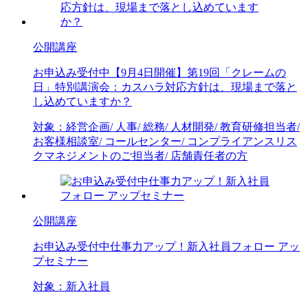
公開講座
お申込み受付中
【9月4日開催】第19回「クレームの
日」特別講演会：カスハラ対応方針は、現場まで落と
し込めていますか？
対象：
経営企画/ 人事/ 総務/ 人材開発/ 教育研修担当者/
お客様相談室/ コールセンター/ コンプライアンス
リス
クマネジメントのご担当者/ 店舗責任者の方
公開講座
お申込み受付中
仕事力アップ！新入社員フォロー アッ
プセミナー
対象：
新入社員