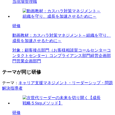
当
現場管理職
研修
動画教材：カスハラ対策マネジメント～組織を守り、
成長を加速させるために～
対象：
顧客接点部門（お客様相談室
コールセンター
コ
ンタクトセンター）
コンプライアンス部門
経営企画部
門
営業企画部門
テーマが同じ研修
テーマ：
キャリア支援
マネジメント・リーダーシップ・問題
解決
指導者
研修