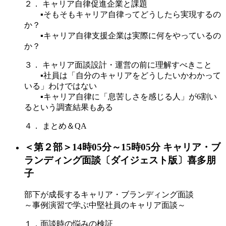
２． キャリア自律促進企業と課題
▪そもそもキャリア自律ってどうしたら実現するの
か？
▪キャリア自律支援企業は実際に何をやっているの
か？
３． キャリア面談設計・運営の前に理解すべきこと
▪社員は「自分のキャリアをどうしたいかわかって
いる」わけではない
▪キャリア自律に「息苦しさを感じる人」が6割い
るという調査結果もある
４． まとめ＆QA
＜第２部＞14時05分～15時05分 キャリア・ブ
ランディング面談〔ダイジェスト版〕喜多朋
子
部下が成長するキャリア・ブランディング面談
～事例演習で学ぶ中堅社員のキャリア面談～
１．面談時の悩みの検証