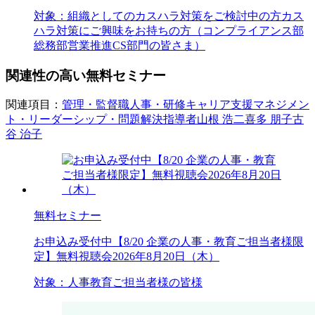
対象：
組織としてのカスハラ対策をご検討中の方
カス
ハラ対策にご興味をお持ちの方（コンプライアンス部
総務部
営業推進
CS部門の皆さま）
関連性の高い無料セミナー
関連項目：
管理・監督職
人事・研修
キャリア支援
マネジメン
ト・リーダーシップ・問題解決
指導者
山根 浩二
喜多 朋子
古
谷 治子
無料セミナー
お申込み受付中
【8/20 企業の人事・教育ご担当者様限
定】無料視聴会2026年8月20日（木）
対象：
人事
教育ご担当者様の皆様