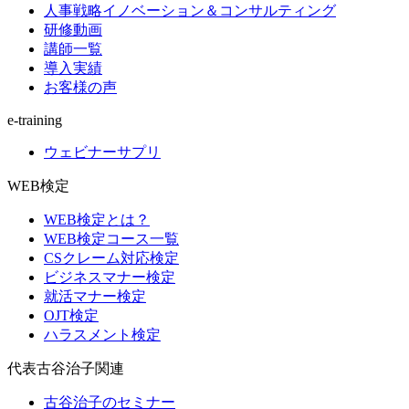
人事戦略イノベーション＆コンサルティング
研修動画
講師一覧
導入実績
お客様の声
e-training
ウェビナーサプリ
WEB検定
WEB検定とは？
WEB検定コース一覧
CSクレーム対応検定
ビジネスマナー検定
就活マナー検定
OJT検定
ハラスメント検定
代表古谷治子関連
古谷治子のセミナー