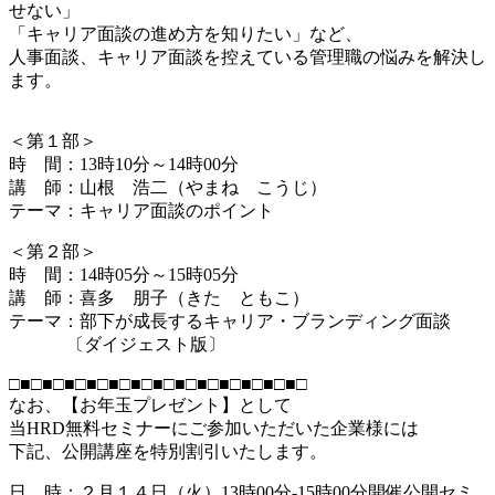
せない」
「キャリア面談の進め方を知りたい」など、
人事面談、キャリア面談を控えている管理職の悩みを解決し
ます。
＜第１部＞
時 間：13時10分～14時00分
講 師：山根 浩二（やまね こうじ）
テーマ：キャリア面談のポイント
＜第２部＞
時 間：14時05分～15時05分
講 師：喜多 朋子（きた ともこ）
テーマ：部下が成長するキャリア・ブランディング面談
〔ダイジェスト版〕
□■□■□■□■□■□■□■□■□■□■□■□■□■□
なお、【お年玉プレゼント】として
当HRD無料セミナーにご参加いただいた企業様には
下記、公開講座を特別割引いたします。
日 時：２月１４日（火）13時00分-15時00分開催公開セミ