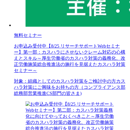
無料セミナー
お申込み受付中
【8/25 リサーチサポートWebセミナ
ー】第一部：カスハラにさせないクレーム対応の心構
えとスキル～厚生労働省のカスハラ対策の義務化、改
正労働施策総合推進法の施行を見据えたカスハラ対策
セミナー～
対象：
組織としてのカスハラ対策をご検討中の方
カス
ハラ対策にご興味をお持ちの方（コンプライアンス部
総務部
営業推進
CS部門の皆さま)