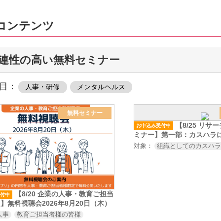
コンテンツ
連性の高い無料セミナー
目：
人事・研修
メンタルヘルス
無料セミナー
【8/25 リサ
お申込み受付中
ミナー】第一部：カスハラ
ム対応の心構えとスキル～
対象：
組織としてのカスハ
ハラ対策の義務化、改正労
の施行を見据えたカスハラ
【8/20 企業の人事・教育ご担当
付中
】無料視聴会2026年8月20日（木）
人事
教育ご担当者様の皆様