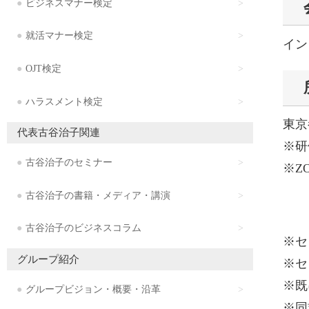
ビジネスマナー検定
就活マナー検定
イン
OJT検定
ハラスメント検定
東京
代表古谷治子関連
※研
古谷治子のセミナー
※ZO
そ
古谷治子の書籍・メディア・講演
古谷治子のビジネスコラム
※セ
グループ紹介
※セ
※既
グループビジョン・概要・沿革
※同