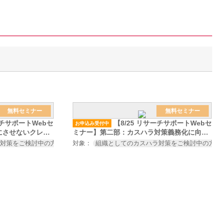
無料セミナー
無料セミナー
ーチサポートWebセ
【8/25 リサーチサポートWebセ
お申込み受付中
にさせないクレー
ミナー】第二部：カスハラ対策義務化に向け
厚生労働省のカス
てやっておくべきこと～厚生労働省のカスハ
ラ対策をご検討中の方
カスハラ対策にご興味をお持ちの方（コンプライアン
対象：
組織としてのカスハラ対策をご検討中の方
働施策総合推進法
ラ対策の義務化、改正労働施策総合推進法の
対策セミナー～
施行を見据えたカスハラ対策セミナー～