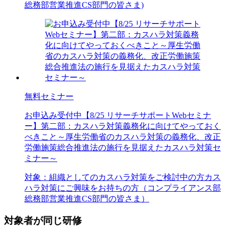
総務部
営業推進
CS部門の皆さま)
無料セミナー
お申込み受付中
【8/25 リサーチサポートWebセミナ
ー】第二部：カスハラ対策義務化に向けてやっておく
べきこと～厚生労働省のカスハラ対策の義務化、改正
労働施策総合推進法の施行を見据えたカスハラ対策セ
ミナー～
対象：
組織としてのカスハラ対策をご検討中の方
カス
ハラ対策にご興味をお持ちの方（コンプライアンス部
総務部
営業推進
CS部門の皆さま）
対象者が同じ研修