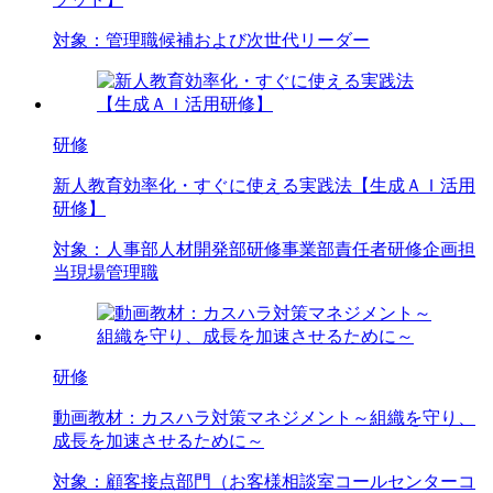
対象：
管理職候補および次世代リーダー
研修
新人教育効率化・すぐに使える実践法【生成ＡＩ活用
研修】
対象：
人事部
人材開発部
研修事業部責任者
研修企画担
当
現場管理職
研修
動画教材：カスハラ対策マネジメント～組織を守り、
成長を加速させるために～
対象：
顧客接点部門（お客様相談室
コールセンター
コ