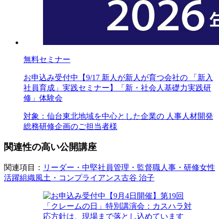
無料セミナー
お申込み受付中
【9/17 新人が新人が育つ会社の 「新入
社員育成」実践セミナー】「新・社会人基礎力実践研
修」体験会
対象：
仙台
東北地域を中心とした企業の 人事
人材開発
総務
研修企画のご担当者様
関連性の高い公開講座
関連項目：
リーダー・中堅社員
管理・監督職
人事・研修
女性
活躍
組織風土・コンプライアンス
古谷 治子