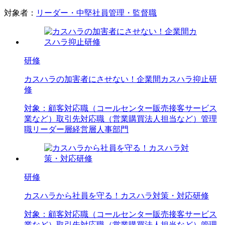
対象者：
リーダー・中堅社員
管理・監督職
研修
カスハラの加害者にさせない！企業間カスハラ抑止研
修
対象：
顧客対応職（コールセンター
販売
接客
サービス
業など）
取引先対応職（営業
購買
法人担当など）
管理
職
リーダー層
経営層
人事部門
研修
カスハラから社員を守る！カスハラ対策・対応研修
対象：
顧客対応職（コールセンター
販売
接客
サービス
業など）
取引先対応職（営業
購買
法人担当など）
管理