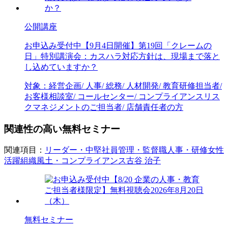
公開講座
お申込み受付中
【9月4日開催】第19回「クレームの
日」特別講演会：カスハラ対応方針は、現場まで落と
し込めていますか？
対象：
経営企画/ 人事/ 総務/ 人材開発/ 教育研修担当者/
お客様相談室/ コールセンター/ コンプライアンス
リス
クマネジメントのご担当者/ 店舗責任者の方
関連性の高い無料セミナー
関連項目：
リーダー・中堅社員
管理・監督職
人事・研修
女性
活躍
組織風土・コンプライアンス
古谷 治子
無料セミナー