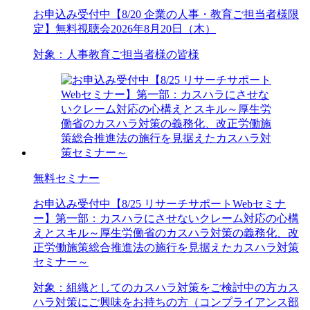
お申込み受付中
【8/20 企業の人事・教育ご担当者様限
定】無料視聴会2026年8月20日（木）
対象：
人事
教育ご担当者様の皆様
無料セミナー
お申込み受付中
【8/25 リサーチサポートWebセミナ
ー】第一部：カスハラにさせないクレーム対応の心構
えとスキル～厚生労働省のカスハラ対策の義務化、改
正労働施策総合推進法の施行を見据えたカスハラ対策
セミナー～
対象：
組織としてのカスハラ対策をご検討中の方
カス
ハラ対策にご興味をお持ちの方（コンプライアンス部