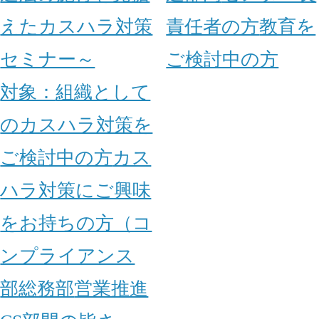
えたカスハラ対策
責任者の方
教育を
セミナー～
ご検討中の方
対象：
組織として
のカスハラ対策を
ご検討中の方
カス
ハラ対策にご興味
をお持ちの方（コ
ンプライアンス
部
総務部
営業推進