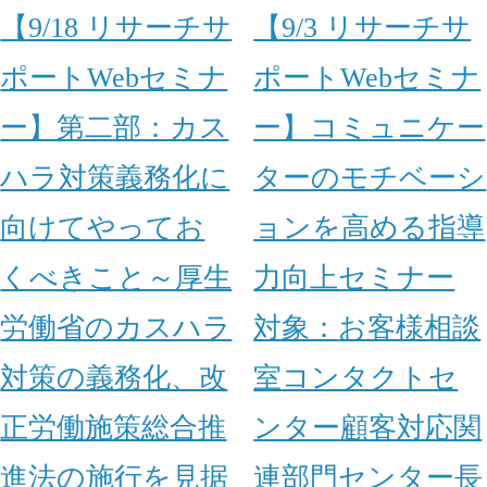
【9/18 リサーチサ
【9/3 リサーチサ
ポートWebセミナ
ポートWebセミナ
ー】第二部：カス
ー】コミュニケー
ハラ対策義務化に
ターのモチベーシ
向けてやってお
ョンを高める指導
くべきこと～厚生
力向上セミナー
労働省のカスハラ
対象：
お客様相談
対策の義務化、改
室
コンタクトセ
正労働施策総合推
ンター
顧客対応関
進法の施行を見据
連部門
センター長