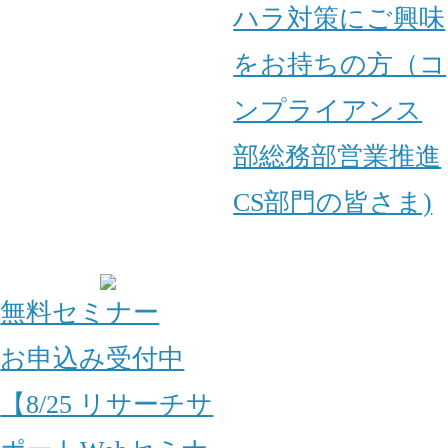
ハラ対策にご興味
をお持ちの方（コ
ンプライアンス
部
総務部
営業推進
CS部門の皆さま)
無料セミナー
お申込み受付中
【8/25 リサーチサ