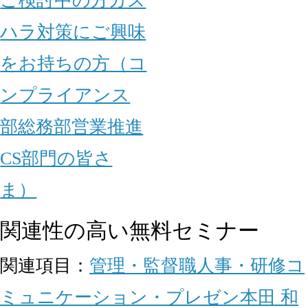
ご検討中の方
カス
ハラ対策にご興味
をお持ちの方（コ
ンプライアンス
部
総務部
営業推進
CS部門の皆さ
ま）
関連性の高い無料セミナー
関連項目：
管理・監督職
人事・研修
コ
ミュニケーション・プレゼン
本田 和