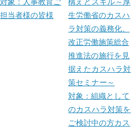
対象：
人事
教育ご
構えとスキル～厚
担当者様の皆様
生労働省のカスハ
ラ対策の義務化、
改正労働施策総合
推進法の施行を見
据えたカスハラ対
策セミナー～
対象：
組織として
のカスハラ対策を
ご検討中の方
カス