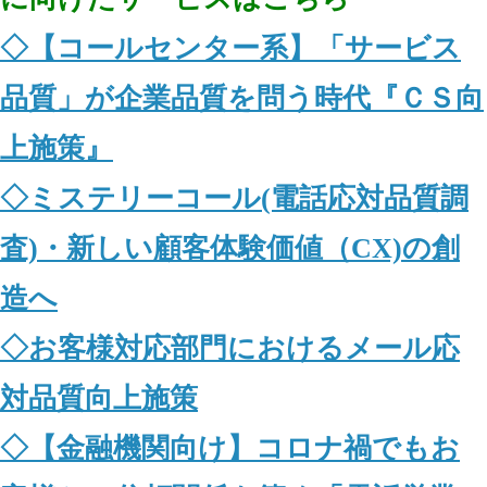
◇【コールセンター系】「サービス
品質」が企業品質を問う時代『ＣＳ向
上施策』
◇ミステリーコール(電話応対品質調
査)・新しい顧客体験価値（CX)の創
造へ
◇お客様対応部門におけるメール応
対品質向上施策
◇【金融機関向け】コロナ禍でもお