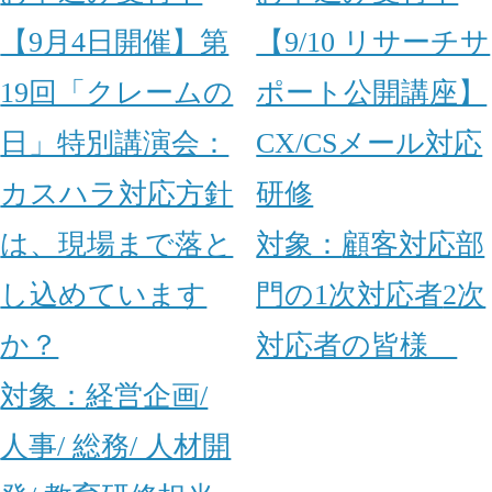
【9月4日開催】第
【9/10 リサーチサ
19回「クレームの
ポート公開講座】
日」特別講演会：
CX/CSメール対応
カスハラ対応方針
研修
は、現場まで落と
対象：
顧客対応部
し込めています
門の1次対応者
2次
か？
対応者の皆様
対象：
経営企画/
人事/ 総務/ 人材開