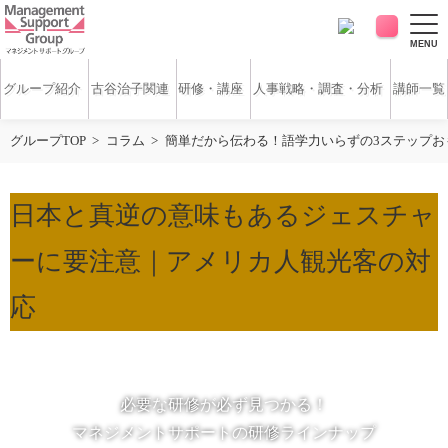
MENU
グループ紹介
古谷治子関連
研修・講座
人事戦略・調査・分析
講師一覧
グループTOP
コラム
簡単だから伝わる！語学力いらずの3ステップお
アンケート・サーベイ
ホワイトペーパー
日本と真逆の意味もあるジェスチャ
無料研修動画
導入実績
ーに要注意｜アメリカ人観光客の対
お客様の声
コラム
応
アクセス
必要な研修が必ず見つかる！
お問い合わせ
マネジメントサポートの研修ラインナップ
営業時間：平日9:30 ～ 18:30