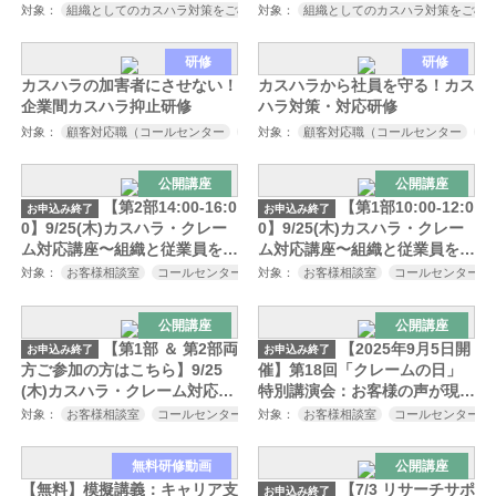
ム対応の心構えとスキル～厚生
ム対応の心構えとスキル～厚生
対象：
組織としてのカスハラ対策をご検討中の方
対象：
組織としてのカスハラ対策をご検
カスハラ対策にご興味をお持ち
労働省のカスハラ対策の義務
労働省のカスハラ対策の義務
化、各自治体のカスハラ防止条
化、各自治体のカスハラ防止条
研修
研修
例の施行を見据えたカスハラ対
例の施行を見据えたカスハラ対
カスハラの加害者にさせない！
カスハラから社員を守る！カス
策セミナー～
策セミナー～
企業間カスハラ抑止研修
ハラ対策・対応研修
対象：
顧客対応職（コールセンター
販売
対象：
接客
顧客対応職（コールセンター
サービス業など）
取引先対
販
公開講座
公開講座
【第2部14:00-16:0
【第1部10:00-12:0
お申込み終了
お申込み終了
0】9/25(木)カスハラ・クレー
0】9/25(木)カスハラ・クレー
ム対応講座〜組織と従業員を守
ム対応講座〜組織と従業員を守
る組織全体で成長するクレーム
る組織全体で成長するクレーム
対象：
お客様相談室
コールセンター
対象：
店舗責任者
お客様相談室
人材開発
コールセンター
教育研修ご担当
対策〜
対策〜
公開講座
公開講座
【第1部 ＆ 第2部両
【2025年9月5日開
お申込み終了
お申込み終了
方ご参加の方はこちら】9/25
催】第18回「クレームの日」
(木)カスハラ・クレーム対応講
特別講演会：お客様の声が現場
座〜組織と従業員を守る組織全
を追い詰める時代に組織はどう
対象：
お客様相談室
コールセンター
対象：
店舗責任者
お客様相談室
人材開発
コールセンター
教育研修ご担当
体で成長するクレーム対策〜
守るか？
無料研修動画
公開講座
【無料】模擬講義：キャリア支
【7/3 リサーチサポ
お申込み終了