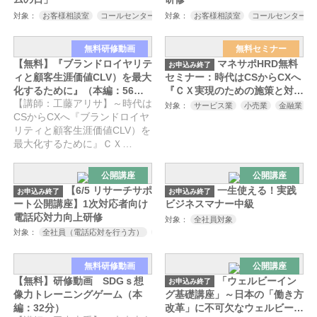
対象：
お客様相談室
コールセンター
対象：
店舗責任者の方
お客様相談室
経営企画
コールセンター
人事
総
無料研修動画
無料セミナー
【無料】『ブランドロイヤリテ
マネサポHRD無料
お申込み終了
ィと顧客生涯価値CLV）を最大
セミナー：時代はCSからCXへ
化するために』（本編：56
『ＣＸ実現のための施策と対応
【講師：工藤アリサ】～時代は
分）
術』
対象：
サービス業
小売業
金融業
CSからCXへ『ブランドロイヤ
リティと顧客生涯価値CLV）を
最大化するために』ＣＸ…
公開講座
公開講座
【6/5 リサーチサポ
一生使える！実践
お申込み終了
お申込み終了
ート公開講座】1次対応者向け
ビジネスマナー中級
電話応対力向上研修
対象：
全社員対象
対象：
全社員（電話応対を行う方）
電話応対のリスキリング希望の方
無料研修動画
公開講座
【無料】研修動画 SDGｓ想
「ウェルビーイン
お申込み終了
像力トレーニングゲーム（本
グ基礎講座」～日本の「働き方
編：32分）
改革」に不可欠なウェルビーイ