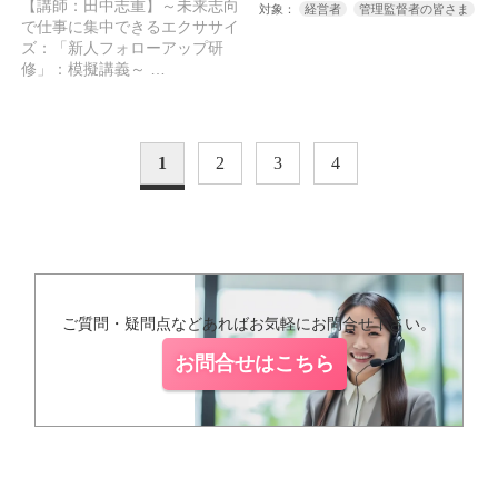
【講師：田中志重】～未来志向
ングとは何か～
対象：
経営者
管理監督者の皆さま
で仕事に集中できるエクササイ
ズ：「新人フォローアップ研
修」：模擬講義～ …
1
2
3
4
ご質問・疑問点などあればお気軽にお問合せ下さい。
お問合せはこちら