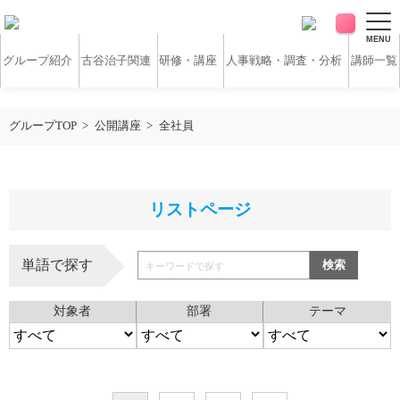
MENU
グループ紹介
古谷治子関連
研修・講座
人事戦略・調査・分析
講師一覧
アンケート・サーベイ
ホワイトペーパー
グループTOP
公開講座
全社員
無料研修動画
導入実績
リストページ
お客様の声
コラム
単語で探す
検索
アクセス
対象者
部署
テーマ
お問い合わせ
営業時間：平日9:30 ～ 18:30