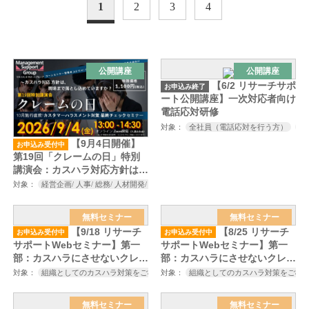
1
2
3
4
公開講座
公開講座
【6/2 リサーチサポ
お申込み終了
ート公開講座】一次対応者向け
電話応対研修
対象：
全社員（電話応対を行う方）
電
【9月4日開催】
お申込み受付中
第19回「クレームの日」特別
講演会：カスハラ対応方針は、
現場まで落とし込めています
対象：
経営企画/ 人事/ 総務/ 人材開発/ 教育研修担当者/ お客様相談室/ コールセンタ
か？
無料セミナー
無料セミナー
【9/18 リサーチ
【8/25 リサーチ
お申込み受付中
お申込み受付中
サポートWebセミナー】第一
サポートWebセミナー】第一
部：カスハラにさせないクレー
部：カスハラにさせないクレー
ム対応の心構えとスキル～厚生
ム対応の心構えとスキル～厚生
対象：
組織としてのカスハラ対策をご検討中の方
対象：
組織としてのカスハラ対策をご検
カスハラ対策にご興味をお持ち
労働省のカスハラ対策の義務
労働省のカスハラ対策の義務
化、改正労働施策総合推進法の
化、改正労働施策総合推進法の
無料セミナー
無料セミナー