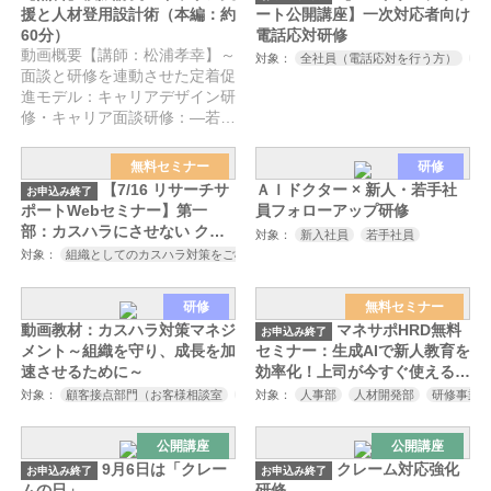
援と人材登用設計術（本編：約
ート公開講座】一次対応者向け
60分）
電話応対研修
動画概要【講師：松浦孝幸】～
対象：
全社員（電話応対を行う方）
電
面談と研修を連動させた定着促
進モデル：キャリアデザイン研
修・キャリア面談研修：―若…
無料セミナー
研修
【7/16 リサーチサ
ＡＩドクター × 新人・若手社
お申込み終了
ポートWebセミナー】第一
員フォローアップ研修
部：カスハラにさせない クレ
対象：
新入社員
若手社員
ーム対応の心構えとスキル
対象：
組織としてのカスハラ対策をご検討中の方
カスハラ対策にご興味をお持ち
研修
無料セミナー
動画教材：カスハラ対策マネジ
マネサポHRD無料
お申込み終了
メント～組織を守り、成長を加
セミナー：生成AIで新人教育を
速させるために～
効率化！上司が今すぐ使える実
践法
対象：
顧客接点部門（お客様相談室
コールセンター
対象：
人事部
コンタクトセンター）
人材開発部
研修事業
公開講座
公開講座
9月6日は「クレー
クレーム対応強化
お申込み終了
お申込み終了
ムの日」
研修