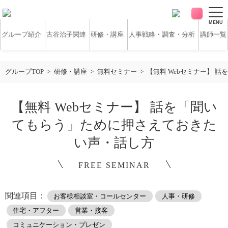
MENU
グループ紹介
古谷治子関連
研修・講座
人事戦略・調査・分析
講師一覧
アンケート・サーベイ
ホワイトペーパー
グループTOP
研修・講座
無料セミナー
【無料 Webセミナー】 
無料研修動画
導入実績
【無料 Webセミナー】 話を「聞い
てもらう」ために押さえておきた
お客様の声
コラム
い声・話し方
FREE SEMINAR
アクセス
関連項目：
お客様相談室・コールセンター
人事・研修
お問い合わせ
住宅・アフター
営業・接客
営業時間：平日9:30 ～ 18:30
コミュニケーション・プレゼン