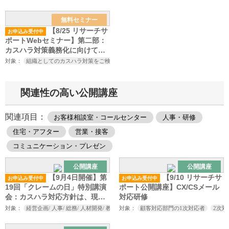
省のカスハラ対策の義務化、改
正労働施策総合推進法の施行を
無料セミナー
見据えたカスハラ対策セミナー
【8/25 リサーチサ
お申込み受付中
～
ポートWebセミナー】第二部：
カスハラ対策義務化に向けてや
っておくべきこと～厚生労働省
対象：
組織としてのカスハラ対策をご検討中の方
カスハラ対策にご興味をお持ちの
のカスハラ対策の義務化、改正
労働施策総合推進法の施行を見
据えたカスハラ対策セミナー～
関連性の高い公開講座
関連項目：
お客様相談室・コールセンター
人事・研修
住宅・アフター
営業・接客
コミュニケーション・プレゼン
公開講座
公開講座
【9月4日開催】第
【9/10 リサーチサ
お申込み受付中
お申込み受付中
19回「クレームの日」特別講演
ポート公開講座】CX/CSメール
会：カスハラ対応方針は、現場
対応研修
まで落とし込めていますか？
対象：
経営企画/ 人事/ 総務/ 人材開発/ 教育研修担当者/ お客様相談室/ コールセンター
対象：
顧客対応部門の1次対応者
2次