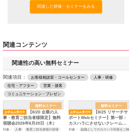
関連した研修・セミナーをみる
関連コンテンツ
関連性の高い無料セミナー
関連項目：
お客様相談室・コールセンター
人事・研修
住宅・アフター
営業・接客
コミュニケーション・プレゼン
無料セミナー
無料セミナー
【8/20 企業の人
【8/25 リサーチサ
お申込み受付中
お申込み受付中
事・教育ご担当者様限定】無料
ポートWebセミナー】第一部：
視聴会2026年8月20日（木）
カスハラにさせないクレーム対
応の心構えとスキル～厚生労働
対象：
人事
教育ご担当者様の皆様
対象：
組織としてのカスハラ対策をご検