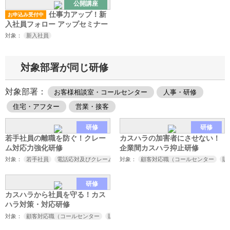
公開講座
仕事力アップ！新
お申込み受付中
入社員フォロー アップセミナー
対象：
新入社員
対象部署が同じ研修
対象部署：
お客様相談室・コールセンター
人事・研修
住宅・アフター
営業・接客
研修
研修
若手社員の離職を防ぐ！クレー
カスハラの加害者にさせない！
ム対応力強化研修
企業間カスハラ抑止研修
対象：
若手社員
電話応対及びクレーム対応担当者
対象：
顧客対応職（コールセンター
販
研修
カスハラから社員を守る！カス
ハラ対策・対応研修
対象：
顧客対応職（コールセンター
販売
接客
サービス業など）
取引先対応