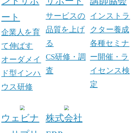
ントサポ
サポート
講師協会
サービスの
インストラ
ート
品質を上げ
クター養成
企業人を育
る
各種セミナ
て伸ばす
CS研修・調
ー開催・ラ
オーダメイ
査
イセンス検
ド型インハ
定
ウス研修
ウェビナ
株式会社