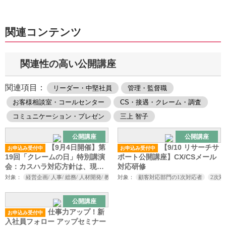
関連コンテンツ
関連性の高い公開講座
関連項目：
リーダー・中堅社員
管理・監督職
お客様相談室・コールセンター
CS・接遇・クレーム・調査
コミュニケーション・プレゼン
三上 智子
公開講座
公開講座
【9月4日開催】第
【9/10 リサーチサ
お申込み受付中
お申込み受付中
19回「クレームの日」特別講演
ポート公開講座】CX/CSメール
会：カスハラ対応方針は、現場
対応研修
まで落とし込めていますか？
対象：
経営企画/ 人事/ 総務/ 人材開発/ 教育研修担当者/ お客様相談室/ コールセンター
対象：
顧客対応部門の1次対応者
2次
公開講座
仕事力アップ！新
お申込み受付中
入社員フォロー アップセミナー