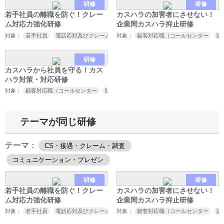
研修
研修
若手社員の離職を防ぐ！クレー
カスハラの加害者にさせない！
ム対応力強化研修
企業間カスハラ抑止研修
対象：
若手社員
電話応対及びクレーム対応担当者
対象：
顧客対応職（コールセンター
販
研修
カスハラから社員を守る！カス
ハラ対策・対応研修
対象：
顧客対応職（コールセンター
販売
接客
サービス業など）
取引先対応
テーマが同じ研修
テーマ：
CS・接遇・クレーム・調査
コミュニケーション・プレゼン
研修
研修
若手社員の離職を防ぐ！クレー
カスハラの加害者にさせない！
ム対応力強化研修
企業間カスハラ抑止研修
対象：
若手社員
電話応対及びクレーム対応担当者
対象：
顧客対応職（コールセンター
販