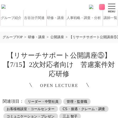
MENU
グループ紹介
古谷治子関連
研修・講座
人事戦略・調査・分析
講師一覧
アンケート・サーベイ
ホワイトペーパー
グループTOP
研修・講座
公開講座
【リサーチサポート公開講座⑤】
無料研修動画
導入実績
【リサーチサポート公開講座⑤】
【7/15】2次対応者向け 苦慮案件対
お客様の声
コラム
応研修
OPEN LECTURE
アクセス
関連項目：
リーダー・中堅社員
管理・監督職
お問い合わせ
お客様相談室・コールセンター
CS・接遇・クレーム・調査
営業時間：平日9:30 ～ 18:30
コミュニケーション・プレゼン
三上 智子