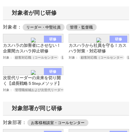
労働施策総合推進法の施行を見
据えたカスハラ対策セミナー～
対象者が同じ研修
対象者：
リーダー・中堅社員
管理・監督職
研修
研修
カスハラの加害者にさせない！
カスハラから社員を守る！カス
企業間カスハラ抑止研修
ハラ対策・対応研修
対象：
顧客対応職（コールセンター
販売
対象：
接客
顧客対応職（コールセンター
サービス業など）
取引先対応
販
研修
次世代リーダーの未来を切り開
く【成長戦略５Stepメソッド】
対象：
管理職候補および次世代リーダー
対象部署が同じ研修
対象部署：
お客様相談室・コールセンター