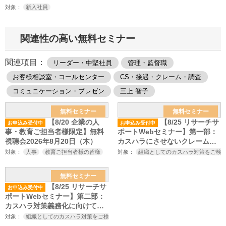
対象：
新入社員
関連性の高い無料セミナー
関連項目：
リーダー・中堅社員
管理・監督職
お客様相談室・コールセンター
CS・接遇・クレーム・調査
コミュニケーション・プレゼン
三上 智子
無料セミナー
無料セミナー
【8/20 企業の人
【8/25 リサーチサ
お申込み受付中
お申込み受付中
事・教育ご担当者様限定】無料
ポートWebセミナー】第一部：
視聴会2026年8月20日（木）
カスハラにさせないクレーム対
応の心構えとスキル～厚生労働
対象：
人事
教育ご担当者様の皆様
対象：
組織としてのカスハラ対策をご検
省のカスハラ対策の義務化、改
正労働施策総合推進法の施行を
無料セミナー
見据えたカスハラ対策セミナー
【8/25 リサーチサ
お申込み受付中
～
ポートWebセミナー】第二部：
カスハラ対策義務化に向けてや
っておくべきこと～厚生労働省
対象：
組織としてのカスハラ対策をご検討中の方
カスハラ対策にご興味をお持ちの
のカスハラ対策の義務化、改正