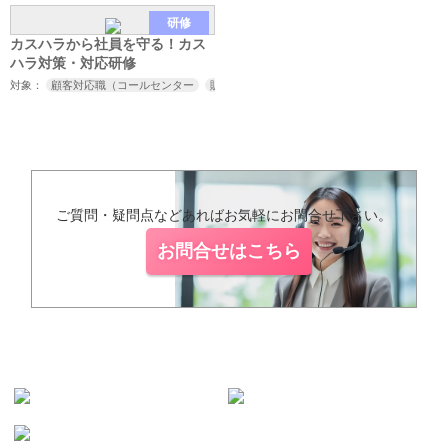
研修
カスハラから社員を守る！カス
ハラ対策・対応研修
対象：
顧客対応職（コールセンター
販売
接客
サービス業など）
取引先対応
ご質問・疑問点などあればお気軽にお問合せ下さい。
お問合せはこちら