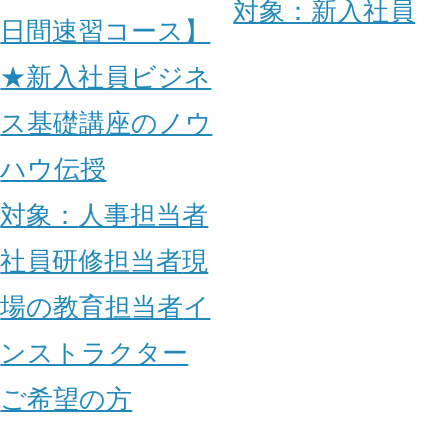
対象：
新入社員
日間速習コース】
★新入社員ビジネ
ス基礎講座のノウ
ハウ伝授
対象：
人事担当者
社員研修担当者
現
場の教育担当者
イ
ンストラクター
ご希望の方