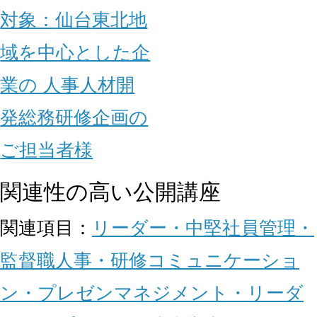
対象：
仙台
東北地
域を中心とした企
業の 人事
人材開
発
総務
研修企画の
ご担当者様
関連性の高い公開講座
関連項目：
リーダー・中堅社員
管理・
監督職
人事・研修
コミュニケーショ
ン・プレゼン
マネジメント・リーダ