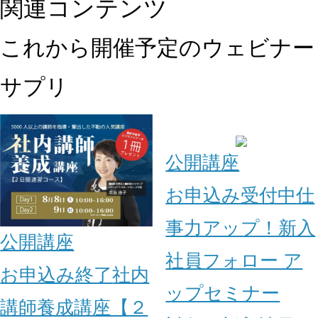
関連コンテンツ
これから開催予定のウェビナー
サプリ
公開講座
お申込み受付中
仕
事力アップ！新入
公開講座
社員フォロー ア
お申込み終了
社内
ップセミナー
講師養成講座【２