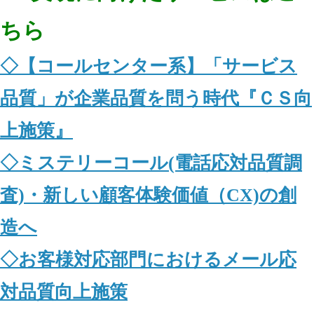
ちら
◇【コールセンター系】「サービス
品質」が企業品質を問う時代『ＣＳ向
上施策』
◇ミステリーコール(電話応対品質調
査)・新しい顧客体験価値（CX)の創
造へ
◇お客様対応部門におけるメール応
対品質向上施策