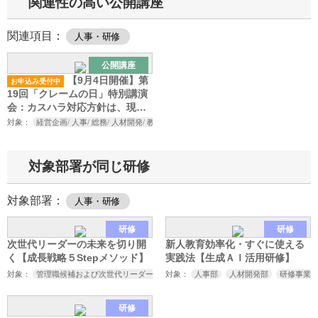
関連性の高い公開講座
関連項目：
人事・研修
公開講座
【9月4日開催】第
お申込み受付中
19回「クレームの日」特別講演
会：カスハラ対応方針は、現場
まで落とし込めていますか？
対象：
経営企画/ 人事/ 総務/ 人材開発/ 教育研修担当者/ お客様相談室/ コールセンター
対象部署が同じ研修
対象部署：
人事・研修
研修
研修
次世代リーダーの未来を切り開
新人教育効率化・すぐに使える
く【成長戦略５Stepメソッド】
実践法【生成ＡＩ活用研修】
対象：
管理職候補および次世代リーダー
対象：
人事部
人材開発部
研修事業
研修