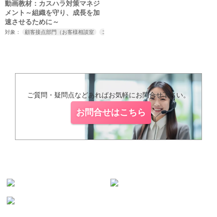
動画教材：カスハラ対策マネジ
メント～組織を守り、成長を加
速させるために～
対象：
顧客接点部門（お客様相談室
コールセンター
コンタクトセンター）
コ
ご質問・疑問点などあればお気軽にお問合せ下さい。
お問合せはこちら