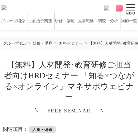
MENU
グループ紹介
古谷治子関連
研修・講座
人事戦略・調査・分析
講師一覧
アンケート・サーベイ
ホワイトペーパー
グループTOP
研修・講座
無料セミナー
【無料】人材開発･教育研修
無料研修動画
導入実績
【無料】人材開発･教育研修ご担当
者向けHRDセミナー 「知る×つなが
お客様の声
コラム
る×オンライン」マネサポウェビナ
ー
アクセス
FREE SEMINAR
お問い合わせ
関連項目：
人事・研修
営業時間：平日9:30 ～ 18:30