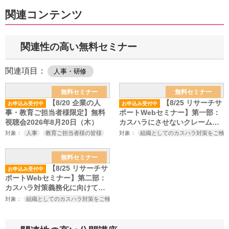
関連コンテンツ
関連性の高い無料セミナー
関連項目：
人事・研修
無料セミナー
無料セミナー
【8/20 企業の人
【8/25 リサーチサ
お申込み受付中
お申込み受付中
事・教育ご担当者様限定】無料
ポートWebセミナー】第一部：
視聴会2026年8月20日（木）
カスハラにさせないクレーム対
応の心構えとスキル～厚生労働
対象：
人事
教育ご担当者様の皆様
対象：
組織としてのカスハラ対策をご検
省のカスハラ対策の義務化、改
正労働施策総合推進法の施行を
無料セミナー
見据えたカスハラ対策セミナー
【8/25 リサーチサ
お申込み受付中
～
ポートWebセミナー】第二部：
カスハラ対策義務化に向けてや
っておくべきこと～厚生労働省
対象：
組織としてのカスハラ対策をご検討中の方
カスハラ対策にご興味をお持ちの
のカスハラ対策の義務化、改正
労働施策総合推進法の施行を見
据えたカスハラ対策セミナー～