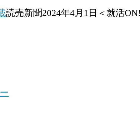
載
読売新聞2024年4月1日＜就活O
ー