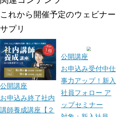
これから開催予定のウェビナー
サプリ
公開講座
お申込み受付中
仕
事力アップ！新入
公開講座
社員フォロー ア
お申込み終了
社内
ップセミナー
講師養成講座【２
対象：
新入社員