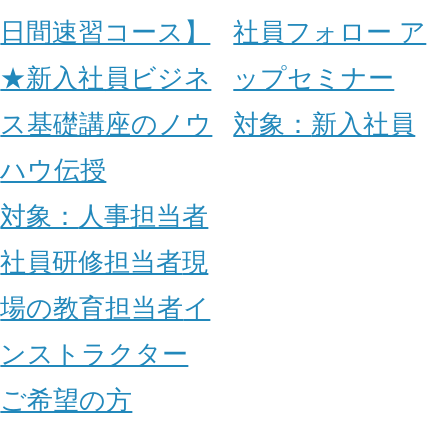
日間速習コース】
社員フォロー ア
★新入社員ビジネ
ップセミナー
ス基礎講座のノウ
対象：
新入社員
ハウ伝授
対象：
人事担当者
社員研修担当者
現
場の教育担当者
イ
ンストラクター
ご希望の方