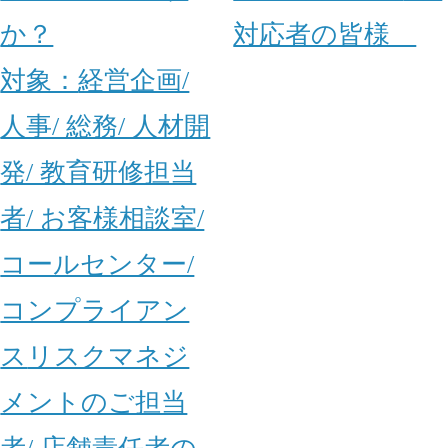
か？
対応者の皆様
対象：
経営企画/
人事/ 総務/ 人材開
発/ 教育研修担当
者/ お客様相談室/
コールセンター/
コンプライアン
ス
リスクマネジ
メントのご担当