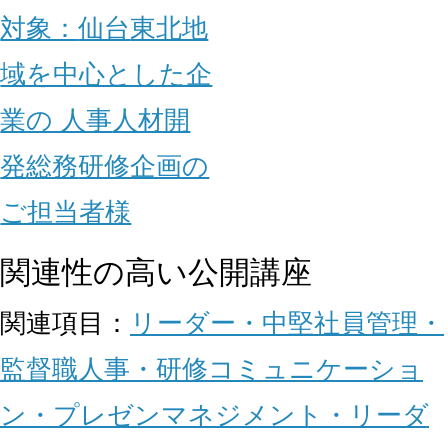
対象：
仙台
東北地
域を中心とした企
業の 人事
人材開
発
総務
研修企画の
ご担当者様
関連性の高い公開講座
関連項目：
リーダー・中堅社員
管理・
監督職
人事・研修
コミュニケーショ
ン・プレゼン
マネジメント・リーダ