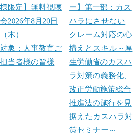
様限定】無料視聴
ー】第一部：カス
会2026年8月20日
ハラにさせない
（木）
クレーム対応の心
対象：
人事
教育ご
構えとスキル～厚
担当者様の皆様
生労働省のカスハ
ラ対策の義務化、
改正労働施策総合
推進法の施行を見
据えたカスハラ対
策セミナー～