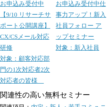
お申込み受付中
お申込み受付中
仕
【9/10 リサーチサ
事力アップ！新入
ポート公開講座】
社員フォロー ア
CX/CSメール対応
ップセミナー
研修
対象：
新入社員
対象：
顧客対応部
門の1次対応者
2次
対応者の皆様
関連性の高い無料セミナー