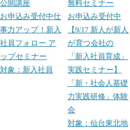
公開講座
無料セミナー
お申込み受付中
仕
お申込み受付中
事力アップ！新入
【9/17 新人が新人
社員フォロー ア
が育つ会社の
ップセミナー
「新入社員育成」
対象：
新入社員
実践セミナー】
「新・社会人基礎
力実践研修」体験
会
対象：
仙台
東北地