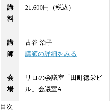
講
21,600円（税込）
料
講
古谷 治子
師
講師の詳細をみる
会
リロの会議室「田町徳栄ビ
場
ル」会議室A
目次