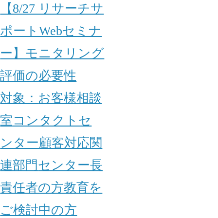
【8/27 リサーチサ
ポートWebセミナ
ー】モニタリング
評価の必要性
対象：
お客様相談
室
コンタクトセ
ンター
顧客対応関
連部門
センター長
責任者の方
教育を
ご検討中の方