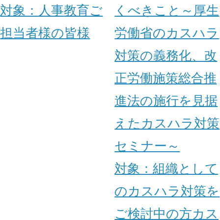
対象：
人事
教育ご
くべきこと～厚生
担当者様の皆様
労働省のカスハラ
対策の義務化、改
正労働施策総合推
進法の施行を見据
えたカスハラ対策
セミナー～
対象：
組織として
のカスハラ対策を
ご検討中の方
カス