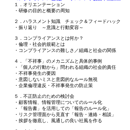
１．オリエンテーション
・研修の目的と概要の周知
２．ハラスメント知識 チェック＆フィードハック
・振り返り ～意識と行動変容～
３．コンプライアンスとは何か？
・倫理・社会的規範とは
・コンプライアンスの難しさ／組織と社会の関係
４．「不祥事」のメカニズムと具体的事例
・「個人の行動から」問われる組織の社会的責任
・不祥事発生の要因
・意図しないミスと意図的なルール無視
・企業倫理違反・不祥事発生の防止策
５．不正防止のための検討会
・顧客情報、情報管理についてのルール化
・「報告書」を活用しての「報告のルール化」
・リスク管理面から見直す「報告・連絡・相談」
・挨拶を徹底し、風通しの良い社風を作る