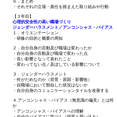
６．まとめ
・それぞれの立場・責任を踏まえた取り組みや行動
【３年目】
心理的安全性の高い職場づくり
ジェンダーハラスメント／アンコンシャス・バイアス
１．オリエンテーション
・研修の目的と概要の周知
２．自分自身の言動及び職場は変わったか
・自分自身の言動及び職場で変わった点
・良い影響となって表れたこと
・変わってない点／及ぼしている影響について
３．ジェンダーハラスメント
・何がだめなのか（背景・原因・影響他）
・自職場において類似した状況はないか
・自分自身のコミュニケーションタイルを改善する
４.アンコンシャス・バイアス（無意識の偏見）とは何
か
・アンコンシャス・バイアスへの理解
・自分のバイアスに気づく（現実と思い込み）