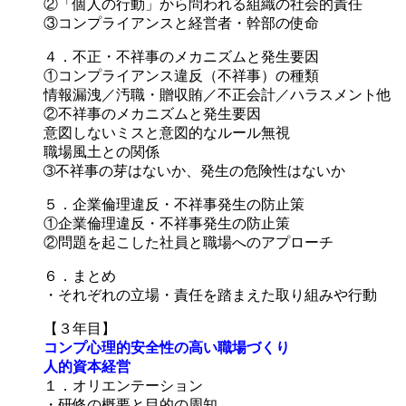
②「個人の行動」から問われる組織の社会的責任
③コンプライアンスと経営者・幹部の使命
４．不正・不祥事のメカニズムと発生要因
①コンプライアンス違反（不祥事）の種類
情報漏洩／汚職・贈収賄／不正会計／ハラスメント他
②不祥事のメカニズムと発生要因
意図しないミスと意図的なルール無視
職場風土との関係
➂不祥事の芽はないか、発生の危険性はないか
５．企業倫理違反・不祥事発生の防止策
①企業倫理違反・不祥事発生の防止策
②問題を起こした社員と職場へのアプローチ
６．まとめ
・それぞれの立場・責任を踏まえた取り組みや行動
【３年目】
コンプ心理的安全性の高い職場づくり
人的資本経営
１．オリエンテーション
・研修の概要と目的の周知