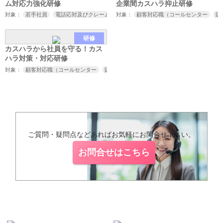
ム対応力強化研修
企業間カスハラ抑止研修
対象：
若手社員
電話応対及びクレーム対応担当者
対象：
顧客対応職（コールセンター
販
研修
カスハラから社員を守る！カス
ハラ対策・対応研修
対象：
顧客対応職（コールセンター
販売
接客
サービス業など）
取引先対応
ご質問・疑問点などあればお気軽にお問合せ下さい。
お問合せはこちら