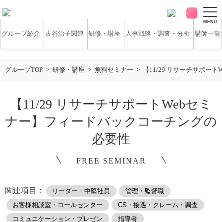
MENU
グループ紹介
古谷治子関連
研修・講座
人事戦略・調査・分析
講師一覧
アンケート・サーベイ
ホワイトペーパー
グループTOP
研修・講座
無料セミナー
【11/29 リサーチサポ
無料研修動画
導入実績
【11/29 リサーチサポートWebセミ
ナー】フィードバックコーチングの
お客様の声
コラム
必要性
FREE SEMINAR
アクセス
関連項目：
リーダー・中堅社員
管理・監督職
お問い合わせ
お客様相談室・コールセンター
CS・接遇・クレーム・調査
営業時間：平日9:30 ～ 18:30
コミュニケーション・プレゼン
指導者