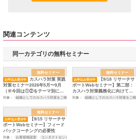
関連コンテンツ
同一カテゴリの無料セミナー
無料セミナー
無料セミナー
カスハラ対策 実践
【9/18 リサーチサ
お申込み受付中
お申込み受付中
対策セミナー2026年5月〜9月
ポートWebセミナー】第二部：
（※今回は①②をテーマ別に開
カスハラ対策義務化に向けてや
催します）
っておくべきこと～厚生労働省
対象：
組織としてのカスハラ対策をご検討中の方カスハラ対策にご興味をお持ちの方（
対象：
組織としてのカスハラ対策をご検
のカスハラ対策の義務化、改正
労働施策総合推進法の施行を見
無料セミナー
据えたカスハラ対策セミナー～
【9/15 リサーチサ
お申込み受付中
ポートWebセミナー】フィード
バックコーチングの必要性
対象：
お客様相談室
コンタクトセンター
顧客対応関連部門
センター長
責任