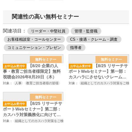
関連性の高い無料セミナー
関連項目：
リーダー・中堅社員
管理・監督職
お客様相談室・コールセンター
CS・接遇・クレーム・調査
コミュニケーション・プレゼン
指導者
無料セミナー
無料セミナー
【8/20 企業の人
【8/25 リサーチサ
お申込み受付中
お申込み受付中
事・教育ご担当者様限定】無料
ポートWebセミナー】第一部：
視聴会2026年8月20日（木）
カスハラにさせないクレーム対
応の心構えとスキル～厚生労働
対象：
人事
教育ご担当者様の皆様
対象：
組織としてのカスハラ対策をご検
省のカスハラ対策の義務化、改
正労働施策総合推進法の施行を
無料セミナー
見据えたカスハラ対策セミナー
【8/25 リサーチサ
お申込み受付中
～
ポートWebセミナー】第二部：
カスハラ対策義務化に向けてや
っておくべきこと～厚生労働省
対象：
組織としてのカスハラ対策をご検討中の方
カスハラ対策にご興味をお持ちの
のカスハラ対策の義務化、改正
労働施策総合推進法の施行を見