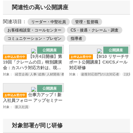
据えたカスハラ対策セミナー～
関連性の高い公開講座
関連項目：
リーダー・中堅社員
管理・監督職
お客様相談室・コールセンター
CS・接遇・クレーム・調査
コミュニケーション・プレゼン
指導者
公開講座
公開講座
【9月4日開催】第
【9/10 リサーチサ
お申込み受付中
お申込み受付中
19回「クレームの日」特別講演
ポート公開講座】CX/CSメール
会：カスハラ対応方針は、現場
対応研修
まで落とし込めていますか？
対象：
経営企画/ 人事/ 総務/ 人材開発/ 教育研修担当者/ お客様相談室/ コールセンター
対象：
顧客対応部門の1次対応者
2次
公開講座
仕事力アップ！新
お申込み受付中
入社員フォロー アップセミナー
対象：
新入社員
対象部署が同じ研修