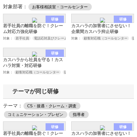
対象部署：
お客様相談室・コールセンター
研修
研修
若手社員の離職を防ぐ！クレー
カスハラの加害者にさせない！
ム対応力強化研修
企業間カスハラ抑止研修
対象：
若手社員
電話応対及びクレーム対応担当者
対象：
顧客対応職（コールセンター
販
研修
カスハラから社員を守る！カス
ハラ対策・対応研修
対象：
顧客対応職（コールセンター
販売
接客
サービス業など）
取引先対応
テーマが同じ研修
テーマ：
CS・接遇・クレーム・調査
コミュニケーション・プレゼン
指導者
研修
研修
若手社員の離職を防ぐ！クレー
カスハラの加害者にさせない！