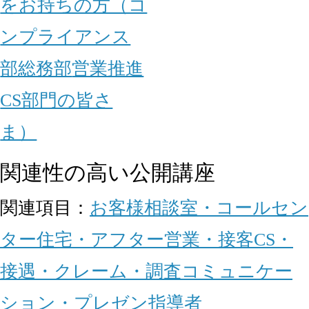
をお持ちの方（コ
ンプライアンス
部
総務部
営業推進
CS部門の皆さ
ま）
関連性の高い公開講座
関連項目：
お客様相談室・コールセン
ター
住宅・アフター
営業・接客
CS・
接遇・クレーム・調査
コミュニケー
ション・プレゼン
指導者