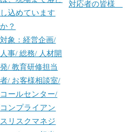
対応者の皆様
し込めています
か？
対象：
経営企画/
人事/ 総務/ 人材開
発/ 教育研修担当
者/ お客様相談室/
コールセンター/
コンプライアン
ス
リスクマネジ