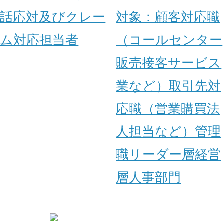
話応対及びクレー
対象：
顧客対応職
ム対応担当者
（コールセンター
販売
接客
サービス
業など）
取引先対
応職（営業
購買
法
人担当など）
管理
職
リーダー層
経営
層
人事部門