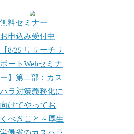
無料セミナー
お申込み受付中
【8/25 リサーチサ
ポートWebセミナ
ー】第二部：カス
ハラ対策義務化に
向けてやってお
くべきこと～厚生
労働省のカスハラ