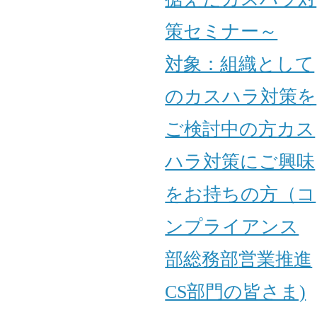
策セミナー～
対象：
組織として
のカスハラ対策を
ご検討中の方
カス
ハラ対策にご興味
をお持ちの方（コ
ンプライアンス
部
総務部
営業推進
CS部門の皆さま)