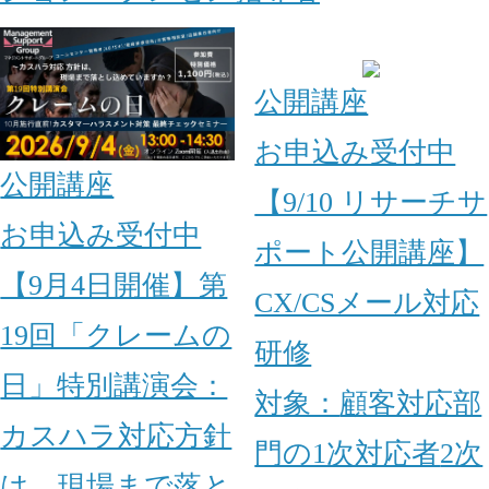
公開講座
お申込み受付中
公開講座
【9/10 リサーチサ
お申込み受付中
ポート公開講座】
【9月4日開催】第
CX/CSメール対応
19回「クレームの
研修
日」特別講演会：
対象：
顧客対応部
カスハラ対応方針
門の1次対応者
2次
は、現場まで落と