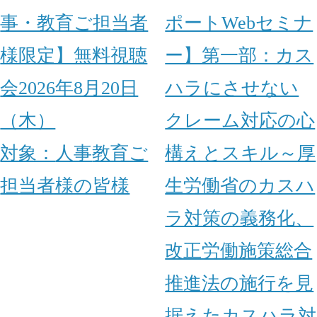
事・教育ご担当者
ポートWebセミナ
様限定】無料視聴
ー】第一部：カス
会2026年8月20日
ハラにさせない
（木）
クレーム対応の心
対象：
人事
教育ご
構えとスキル～厚
担当者様の皆様
生労働省のカスハ
ラ対策の義務化、
改正労働施策総合
推進法の施行を見
据えたカスハラ対