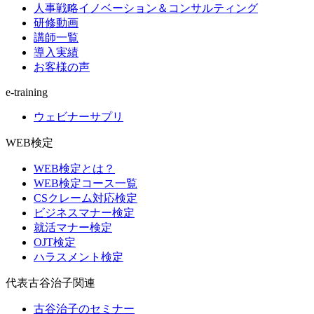
人事戦略イノベーション＆コンサルティング
研修動画
講師一覧
導入実績
お客様の声
e-training
ウェビナーサプリ
WEB検定
WEB検定とは？
WEB検定コース一覧
CSクレーム対応検定
ビジネスマナー検定
就活マナー検定
OJT検定
ハラスメント検定
代表古谷治子関連
古谷治子のセミナー