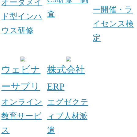
オーダメイ
ー開催・ラ
査
ド型インハ
イセンス検
ウス研修
定
ウェビナ
株式会社
ーサプリ
ERP
オンライン
エグゼクテ
教育サービ
ィブ人材派
ス
遣