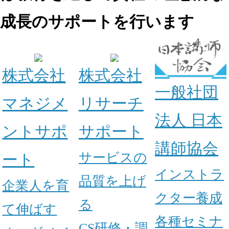
成長のサポートを行います
株式会社
株式会社
一般社団
マネジメ
リサーチ
法人
日本
ントサポ
サポート
講師協会
サービスの
ート
インストラ
品質を上げ
企業人を育
クター養成
る
て伸ばす
各種セミナ
CS研修・調