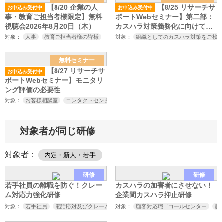
【8/20 企業の人
【8/25 リサーチサ
お申込み受付中
お申込み受付中
事・教育ご担当者様限定】無料
ポートWebセミナー】第二部：
視聴会2026年8月20日（木）
カスハラ対策義務化に向けてや
っておくべきこと～厚生労働省
対象：
人事
教育ご担当者様の皆様
対象：
組織としてのカスハラ対策をご検
のカスハラ対策の義務化、改正
労働施策総合推進法の施行を見
無料セミナー
据えたカスハラ対策セミナー～
【8/27 リサーチサ
お申込み受付中
ポートWebセミナー】モニタリ
ング評価の必要性
対象：
お客様相談室
コンタクトセンター
顧客対応関連部門
センター長
責任
対象者が同じ研修
対象者：
内定・新人・若手
研修
研修
若手社員の離職を防ぐ！クレー
カスハラの加害者にさせない！
ム対応力強化研修
企業間カスハラ抑止研修
対象：
若手社員
電話応対及びクレーム対応担当者
対象：
顧客対応職（コールセンター
販