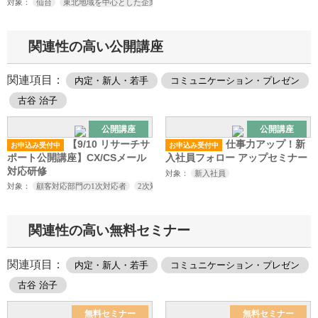
礎力実践研修」体験会
対象：
仙台
東北地域を中心とした企業の 人事
人材開発
総務
研修企画のご
関連性の高い公開講座
関連項目：
内定・新人・若手
コミュニケーション・プレゼン
古谷 治子
公開講座
公開講座
【9/10 リサーチサ
仕事力アップ！新
お申込み受付中
お申込み受付中
ポート公開講座】CX/CSメール
入社員フォロー アップセミナー
対応研修
対象：
新入社員
対象：
顧客対応部門の1次対応者
2次対応者の皆様
関連性の高い無料セミナー
関連項目：
内定・新人・若手
コミュニケーション・プレゼン
古谷 治子
無料セミナー
無料セミナー