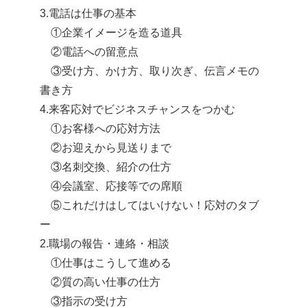
3.電話は仕事の基本
①企業イメージを造る道具
②電話への留意点
③受け方、かけ方、取り次ぎ、伝言メモの
書き方
4.来客応対でビジネスチャンスをつかむ
①お客様への応対方法
②お迎えから見送りまで
③名刺交換、紹介の仕方
④会議室、応接等での席順
⑤これだけはしてはいけない！応対のタブ
ー
2.職場の報告・連絡・相談
①仕事はこうして進める
②質の高い仕事の仕方
③指示の受け方