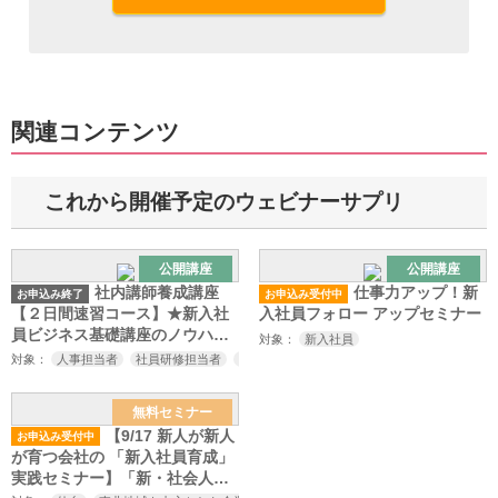
関連コンテンツ
これから開催予定のウェビナーサプリ
公開講座
公開講座
社内講師養成講座
仕事力アップ！新
お申込み終了
お申込み受付中
【２日間速習コース】★新入社
入社員フォロー アップセミナー
員ビジネス基礎講座のノウハウ
対象：
新入社員
伝授
対象：
人事担当者
社員研修担当者
現場の教育担当者
インストラクターご希望
無料セミナー
【9/17 新人が新人
お申込み受付中
が育つ会社の 「新入社員育成」
実践セミナー】「新・社会人基