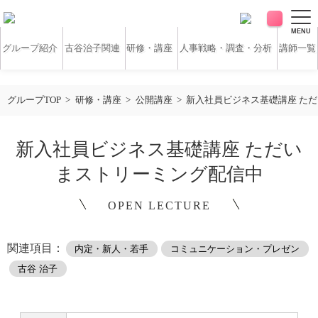
MENU
グループ紹介
古谷治子関連
研修・講座
人事戦略・調査・分析
講師一覧
アンケート・サーベイ
ホワイトペーパー
グループTOP
研修・講座
公開講座
新入社員ビジネス基礎講座 た
無料研修動画
導入実績
新入社員ビジネス基礎講座 ただい
まストリーミング配信中
お客様の声
コラム
OPEN LECTURE
アクセス
関連項目：
内定・新人・若手
コミュニケーション・プレゼン
古谷 治子
お問い合わせ
営業時間：平日9:30 ～ 18:30