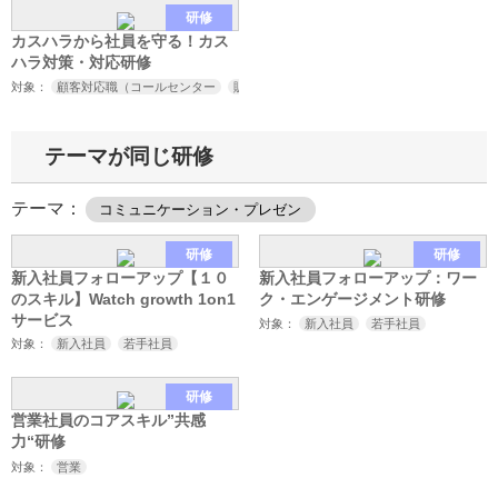
研修
カスハラから社員を守る！カス
ハラ対策・対応研修
対象：
顧客対応職（コールセンター
販売
接客
サービス業など）
取引先対応
テーマが同じ研修
テーマ：
コミュニケーション・プレゼン
研修
研修
新入社員フォローアップ【１０
新入社員フォローアップ：ワー
のスキル】Watch growth 1on1
ク・エンゲージメント研修
サービス
対象：
新入社員
若手社員
対象：
新入社員
若手社員
研修
営業社員のコアスキル”共感
力“研修
対象：
営業