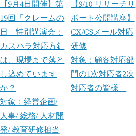
【9月4日開催】第
【9/10 リサーチサ
19回「クレームの
ポート公開講座】
日」特別講演会：
CX/CSメール対応
カスハラ対応方針
研修
は、現場まで落と
対象：
顧客対応部
し込めています
門の1次対応者
2次
か？
対応者の皆様
対象：
経営企画/
人事/ 総務/ 人材開
発/ 教育研修担当