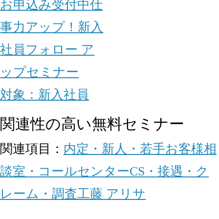
お申込み受付中
仕
事力アップ！新入
社員フォロー ア
ップセミナー
対象：
新入社員
関連性の高い無料セミナー
関連項目：
内定・新人・若手
お客様相
談室・コールセンター
CS・接遇・ク
レーム・調査
工藤 アリサ