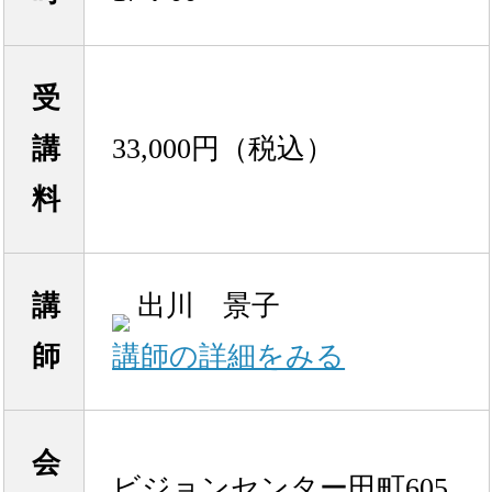
受
講
33,000円（税込）
料
講
出川 景子
師
講師の詳細をみる
会
ビジョンセンター田町605