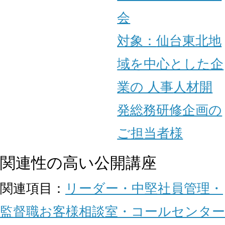
会
対象：
仙台
東北地
域を中心とした企
業の 人事
人材開
発
総務
研修企画の
ご担当者様
関連性の高い公開講座
関連項目：
リーダー・中堅社員
管理・
監督職
お客様相談室・コールセンター