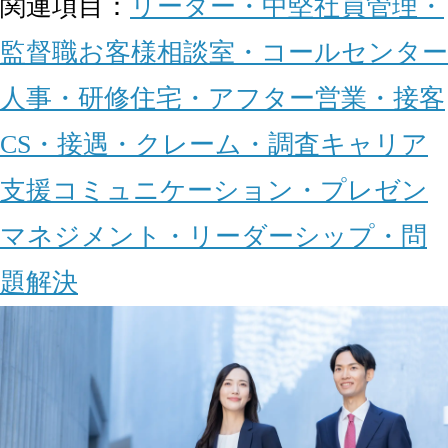
関連項目：
リーダー・中堅社員
管理・
監督職
お客様相談室・コールセンター
人事・研修
住宅・アフター
営業・接客
CS・接遇・クレーム・調査
キャリア
支援
コミュニケーション・プレゼン
マネジメント・リーダーシップ・問
題解決