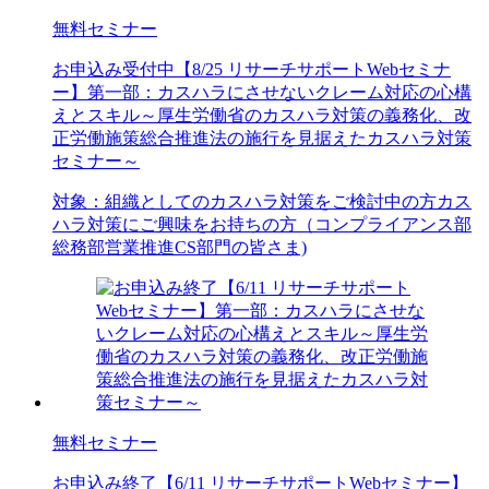
無料セミナー
お申込み受付中
【8/25 リサーチサポートWebセミナ
ー】第一部：カスハラにさせないクレーム対応の心構
えとスキル～厚生労働省のカスハラ対策の義務化、改
正労働施策総合推進法の施行を見据えたカスハラ対策
セミナー～
対象：
組織としてのカスハラ対策をご検討中の方
カス
ハラ対策にご興味をお持ちの方（コンプライアンス部
総務部
営業推進
CS部門の皆さま)
無料セミナー
お申込み終了
【6/11 リサーチサポートWebセミナー】