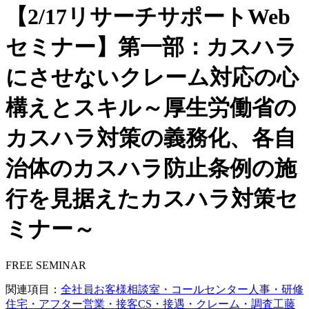
【2/17リサーチサポートWeb
セミナー】第一部：カスハラ
にさせないクレーム対応の心
構えとスキル～厚生労働省の
カスハラ対策の義務化、各自
治体のカスハラ防止条例の施
行を見据えたカスハラ対策セ
ミナー～
FREE SEMINAR
関連項目：
全社員
お客様相談室・コールセンター
人事・研修
住宅・アフター
営業・接客
CS・接遇・クレーム・調査
工藤