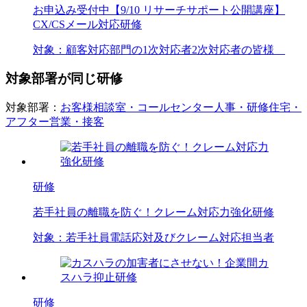
お申込み受付中
【9/10 リサーチサポート公開講座】
CX/CSメール対応研修
対象：
顧客対応部門の1次対応者
2次対応者の皆様
対象部署が同じ研修
対象部署：
お客様相談室・コールセンター
人事・研修
住宅・
アフター
営業・接客
研修
若手社員の離職を防ぐ！クレーム対応力強化研修
対象：
若手社員
電話応対及びクレーム対応担当者
研修