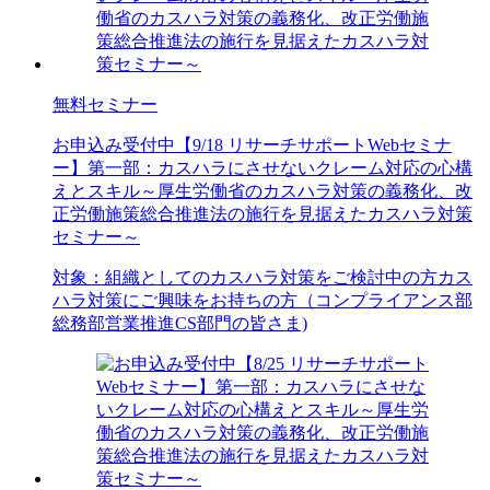
無料セミナー
お申込み受付中
【9/18 リサーチサポートWebセミナ
ー】第一部：カスハラにさせないクレーム対応の心構
えとスキル～厚生労働省のカスハラ対策の義務化、改
正労働施策総合推進法の施行を見据えたカスハラ対策
セミナー～
対象：
組織としてのカスハラ対策をご検討中の方
カス
ハラ対策にご興味をお持ちの方（コンプライアンス部
総務部
営業推進
CS部門の皆さま)