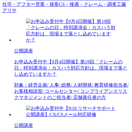
住宅・アフター
営業・接客
CS・接遇・クレーム・調査
工藤
アリサ
公開講座
お申込み受付中
【9月4日開催】第19回「クレームの
日」特別講演会：カスハラ対応方針は、現場まで落と
し込めていますか？
対象：
経営企画/ 人事/ 総務/ 人材開発/ 教育研修担当者/
お客様相談室/ コールセンター/ コンプライアンス
リス
クマネジメントのご担当者/ 店舗責任者の方
公開講座