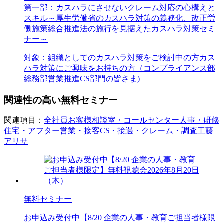
第一部：カスハラにさせないクレーム対応の心構えと
スキル～厚生労働省のカスハラ対策の義務化、改正労
働施策総合推進法の施行を見据えたカスハラ対策セミ
ナー～
対象：
組織としてのカスハラ対策をご検討中の方
カス
ハラ対策にご興味をお持ちの方（コンプライアンス部
総務部
営業推進
CS部門の皆さま)
関連性の高い無料セミナー
関連項目：
全社員
お客様相談室・コールセンター
人事・研修
住宅・アフター
営業・接客
CS・接遇・クレーム・調査
工藤
アリサ
無料セミナー
お申込み受付中
【8/20 企業の人事・教育ご担当者様限