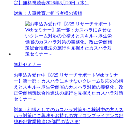
定】無料視聴会2026年8月20日（木）
対象：
人事
教育ご担当者様の皆様
無料セミナー
お申込み受付中
【8/25 リサーチサポートWebセミナ
ー】第一部：カスハラにさせないクレーム対応の心構
えとスキル～厚生労働省のカスハラ対策の義務化、改
正労働施策総合推進法の施行を見据えたカスハラ対策
セミナー～
対象：
組織としてのカスハラ対策をご検討中の方
カス
ハラ対策にご興味をお持ちの方（コンプライアンス部
総務部
営業推進
CS部門の皆さま)