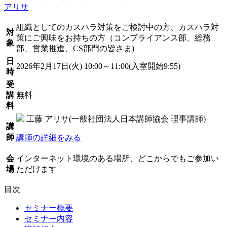
アリサ
組織としてのカスハラ対策をご検討中の方、カスハラ対
対
策にご興味をお持ちの方（コンプライアンス部、総務
象
部、営業推進、CS部門の皆さま)
日
2026年2月17日(火) 10:00～11:00(入室開始9:55)
時
受
講
無料
料
工藤 アリサ(一般社団法人日本講師協会 理事講師)
講
師
講師の詳細をみる
会
インターネット環境のある場所、どこからでもご参加い
場
ただけます
目次
セミナー概要
セミナー内容