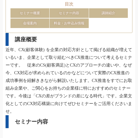
目次
セミナー概要
セミナー内容
講師紹介
会場案内
料金・お申込み情報
講座概要
近年、CX(顧客体験) を企業の対応方針として掲げる組織が増えて
いるいま、
企業として取り組むべきCX推進について考えるセミナ
ーです。 従来のCS(顧客満足)とCXのアプローチの違いや、なぜ
今、
CX対応が求められているのかなどについて実際のCX推進の
成功
事例を紐解ききながら解説いたします。
CX推進をすでにお取
組み企業や、
ご関心をお持ちの企業様に特におすすめのセミナー
です。今後は「
CXの差がブランドの差になる時代」です。
企業文
化としてのCX対応構築に向けてぜひセミナーをご活用くだ
さいま
せ。
セミナー内容