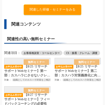
関連した研修・セミナーをみる
関連コンテンツ
関連性の高い無料セミナー
関連項目：
お客様相談室・コールセンター
CS・接遇・クレーム・調査
無料セミナー
無料セミナー
【8/25 リサーチ
【8/25 リサーチ
お申込み受付中
お申込み受付中
サポートWebセミナー】第一
サポートWebセミナー】第二
部：カスハラにさせないクレー
部：カスハラ対策義務化に向け
ム対応の心構えとスキル～厚生
てやっておくべきこと～厚生労
対象：
組織としてのカスハラ対策をご検討中の方
対象：
カスハラ対策にご興味をお持ちの方（コ
組織としてのカスハラ対策をご検討中
労働省のカスハラ対策の義務
働省のカスハラ対策の義務化、
化、改正労働施策総合推進法の
改正労働施策総合推進法の施行
無料セミナー
施行を見据えたカスハラ対策セ
を見据えたカスハラ対策セミナ
【8/27 リサーチ
お申込み受付中
ミナー～
ー～
サポートWebセミナー】フィー
ドバックコーチングの必要性