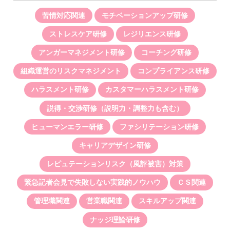
苦情対応関連
モチベーションアップ研修
ストレスケア研修
レジリエンス研修
アンガーマネジメント研修
コーチング研修
組織運営のリスクマネジメント
コンプライアンス研修
ハラスメント研修
カスタマーハラスメント研修
説得・交渉研修（説明力・調整力も含む）
ヒューマンエラー研修
ファシリテーション研修
キャリアデザイン研修
レピュテーションリスク（風評被害）対策
緊急記者会見で失敗しない実践的ノウハウ
ＣＳ関連
管理職関連
営業職関連
スキルアップ関連
ナッジ理論研修