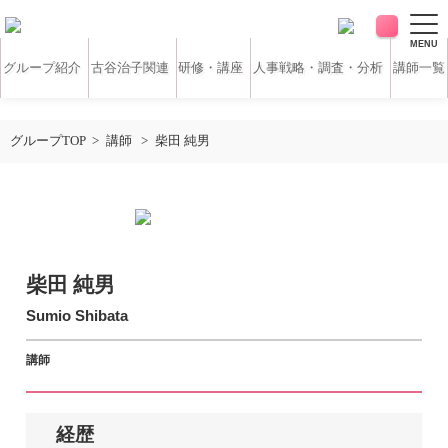
MENU
グループ紹介
古谷治子関連
研修・講座
人事戦略・調査・分析
講師一覧
アンケート・サーベイ
ホワイトペーパー
グループTOP
講師
柴田 純男
無料研修動画
導入実績
お客様の声
コラム
柴田 純男
Sumio Shibata
アクセス
講師
お問い合わせ
営業時間：平日9:30 ～ 18:30
経歴