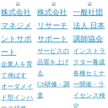
株式会社
株式会社
一般社団
マネジメ
リサーチ
法人
日本
ントサポ
サポート
講師協会
サービスの
インストラ
ート
品質を上げ
クター養成
企業人を育
る
各種セミナ
て伸ばす
CS研修・調
ー開催・ラ
オーダメイ
査
イセンス検
ド型インハ
定