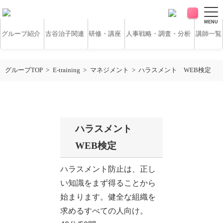
MENU
グループ紹介
古谷治子関連
研修・講座
人事戦略・調査・分析
講師一覧
アンケート・サーベイ
ホワイトペーパー
グループTOP
E-training
マネジメント
ハラスメント WEB検定
無料研修動画
導入実績
ハラスメント
お客様の声
コラム
WEB検定
アクセス
ハラスメント防止は、正し
い知識をまず得ることから
始まります。健全な組織を
お問い合わせ
求めるすべての人向け。
営業時間：平日9:30 ～ 18:30