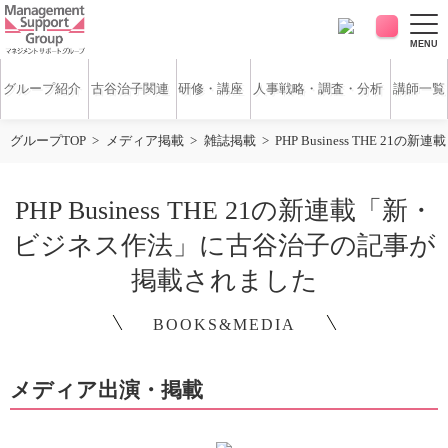
MENU
グループ紹介
古谷治子関連
研修・講座
人事戦略・調査・分析
講師一覧
グループTOP
メディア掲載
雑誌掲載
PHP Business THE
アンケート・サーベイ
ホワイトペーパー
PHP Business THE 21の新連載「新・
無料研修動画
導入実績
ビジネス作法」に古谷治子の記事が
掲載されました
お客様の声
コラム
BOOKS&MEDIA
アクセス
メディア出演・掲載
お問い合わせ
営業時間：平日9:30 ～ 18:30