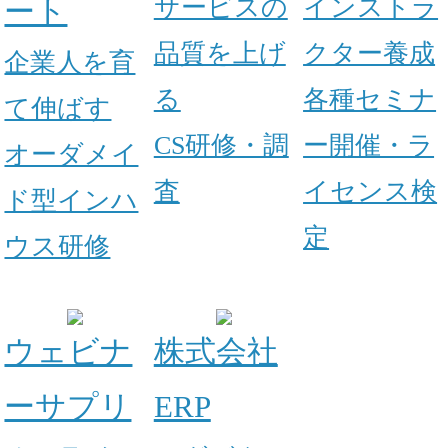
サービスの
インストラ
ート
品質を上げ
クター養成
企業人を育
る
各種セミナ
て伸ばす
CS研修・調
ー開催・ラ
オーダメイ
査
イセンス検
ド型インハ
定
ウス研修
ウェビナ
株式会社
ーサプリ
ERP