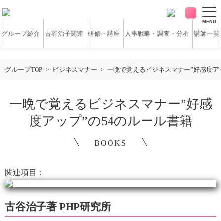
MENU
グループ紹介
古谷治子関連
研修・講座
人事戦略・調査・分析
講師一覧
アンケート・サーベイ
ホワイトペーパー
グループTOP
ビジネスマナー
一晩で覚えるビジネスマナー”好感度アッ
無料研修動画
導入実績
一晩で覚えるビジネスマナー”好感
度アップ”の54のルール書籍
お客様の声
コラム
BOOKS
アクセス
関連項目：
お問い合わせ
古谷治子著 PHP研究所
営業時間：平日9:30 ～ 18:30