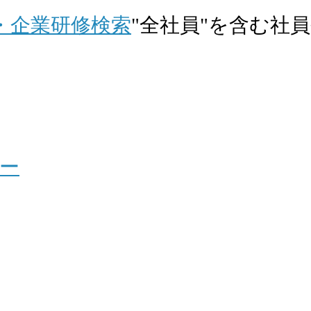
・企業研修
検索
"全社員"を含む社
ー