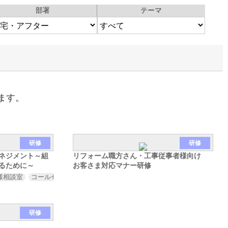
部署
テーマ
ます。
研修
研修
ネジメント～組
リフォーム職方さん・工事従事者様向け
るために～
お客さま対応マナー研修
様相談室
対応職（営業
コールセンター
購買
法人担当など）
コンタクトセンター）
管理職
リーダー層
コンプライアンス部門
経営層
人
研修