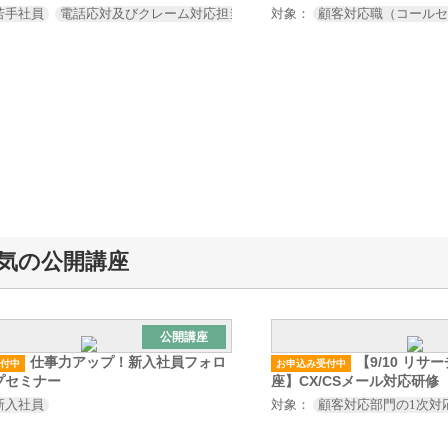
若手社員
電話応対及びクレーム対応担当者
対象：
顧客対応職（コール
気の公開講座
公開講座
仕事力アップ！新入社員フォロ
【9/10 リ
付中
お申込み受付中
プセミナー
座】CX/CSメール対応研修
新入社員
対象：
顧客対応部門の1次対