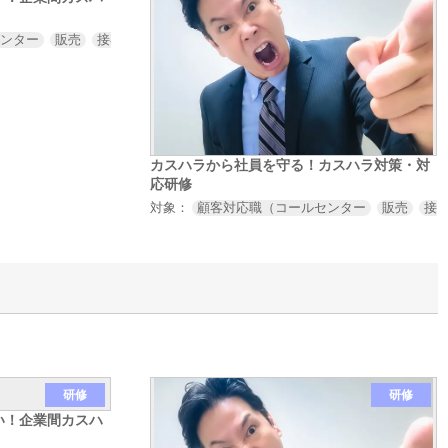
センター
販売
接客
サービス業など）
取引先対応職（営業
購買
法
カスハラから社員を守る！カスハラ対策・対
応研修
対象：
顧客対応職（コールセンター
販売
接
研修
研修
い！企業間カスハ