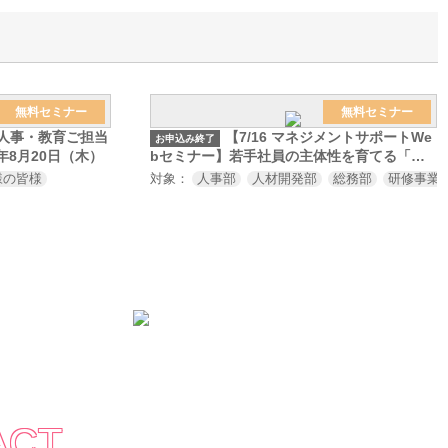
無料セミナー
無料セミナー
業の人事・教育ご担当
【7/16 マネジメントサポートWe
お申込み終了
年8月20日（木）
bセミナー】若手社員の主体性を育てる「キ
ャリアオーナーシップ開発プログラム」～
担当者様
様の皆様
対象：
人事部
人材開発部
総務部
研修事業
「言われたことはやる」から「自ら考え動く
人材」へ～
ACT