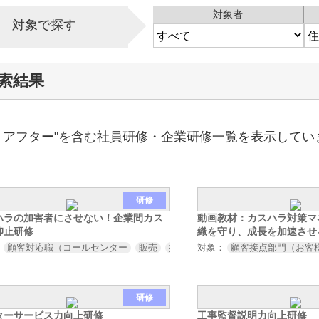
営業時間：平日9:30 ～ 18:30
対象者
対象で探す
索結果
・アフター"を含む社員研修・企業研修一覧を表示してい
研修
ハラの加害者にさせない！企業間カス
動画教材：カスハラ対策マ
抑止研修
織を守り、成長を加速させ
：
顧客対応職（コールセンター
販売
接客
対象：
サービス業など）
顧客接点部門（お客
取引先
研修
ターサービス力向上研修
工事監督説明力向上研修