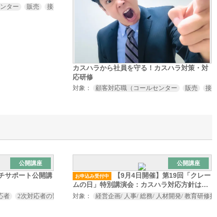
センター
販売
接客
サービス業など）
取引先対応職（営業
購買
法
カスハラから社員を守る！カスハラ対策・対
応研修
対象：
顧客対応職（コールセンター
販売
接
公開講座
公開講座
サーチサポート公開講
【9月4日開催】第19回「クレー
お申込み受付中
ムの日」特別講演会：カスハラ対応方針は、
現場まで落とし込めていますか？
応者
2次対応者の皆様
対象：
経営企画/ 人事/ 総務/ 人材開発/ 教育研