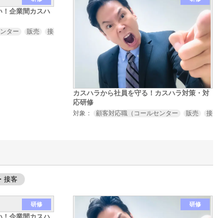
い！企業間カスハ
センター
販売
接客
サービス業など）
取引先対応職（営業
購買
法
カスハラから社員を守る！カスハラ対策・対
応研修
対象：
顧客対応職（コールセンター
販売
接
・接客
研修
研修
い！企業間カスハ