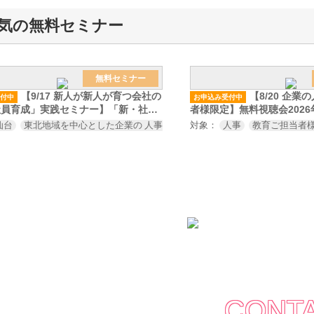
気の無料セミナー
無料セミナー
【9/17 新人が新人が育つ会社の
【8/20 企
付中
お申込み受付中
社員育成」実践セミナー】「新・社会
者様限定】無料視聴会2026
力実践研修」体験会
仙台
東北地域を中心とした企業の 人事
人材開発
対象：
総務
人事
研修企画のご
教育ご担当者
CONT