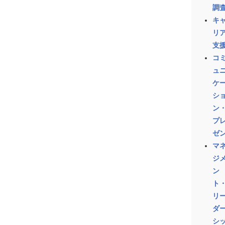
調
キ
リ
支
コ
ュ
ケ
シ
ン
プ
ゼ
マ
ジ
ン
ト
リ
ダ
シ