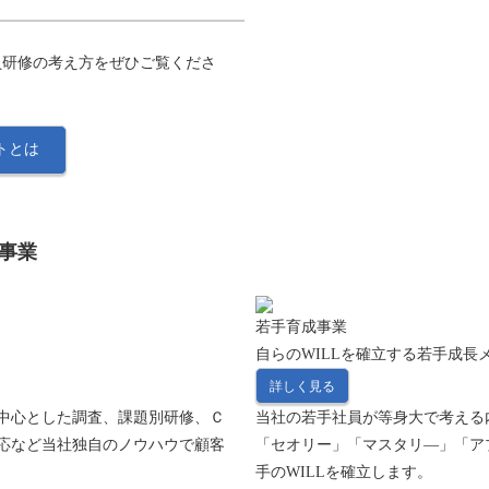
員研修の考え方をぜひご覧くださ
トとは
事業
若手育成事業
自らのWILLを確立する若手成長
詳しく見る
中心とした調査、課題別研修、Ｃ
当社の若手社員が等身大で考える
応など当社独自のノウハウで顧客
「セオリー」「マスタリ―」「ア
手のWILLを確立します。