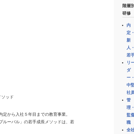
階層
研修
内
定
新
人
若
リ
ダ
ー
中
社
メソッド
管
理
内定から入社５年目までの教育事業。
監
プルーバル」の若手成長メソッドは、若
職
全