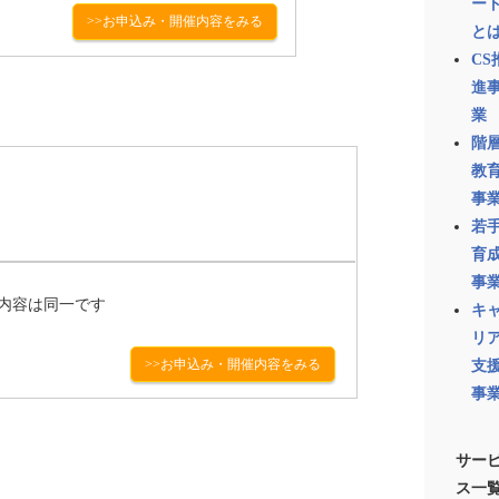
ー
>>お申込み・開催内容をみる
と
CS
進
業
階
教
事
若
育
事
午後で内容は同一です
キ
リ
>>お申込み・開催内容をみる
支
事
サー
ス一