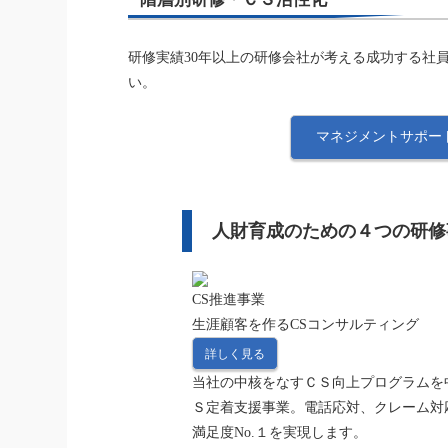
研修実績30年以上の研修会社が考える成功する社
い。
マネジメントサポー
人財育成のための
４
つの研修
CS推進事業
生涯顧客を作るCSコンサルティング
詳しく見る
当社の中核をなすＣＳ向上プログラムを
Ｓ定着支援事業。電話応対、クレーム対
満足度No.１を実現します。