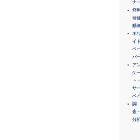
ナ
無
研
動
ホ
イ
ペ
パ
ア
ケ
ト
サ
ベ
調
査
分