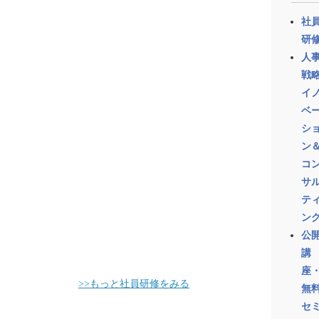
社
研
人
戦
イ
ベ
シ
ン
コ
サ
テ
ン
公
講
座
>>もっと社員研修をみる
無
セ