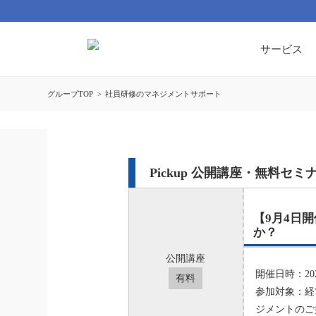
サービス
グループTOP
社員研修のマネジメントサポート
Pickup 公開講座・無料セミ
【9月4日
か？
公開講座
開催日時：2026
有料
参加対象：経営
ジメントのご