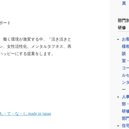
員
部門
ポート
研修
お
。働く環境が激変する中、「活き活きと
様
ン、女性活性化、メンタルタフネス、再
談
ハッピーにする提案をします。
室
コ
ル
ン
ー
人
部
研
・て・な・し made in japan
部
住