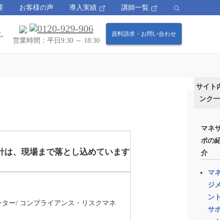
要
お客様の声
導入実績
講師一覧
L
資料請求・お問い合わせ
営業時間：平日9:30 ～ 18:30
サイト
ンク一
マネ
ポの
方針は、現場まで落とし込めています
介
マ
ジ
ン
センター/ コンプライアンス・リスクマネ
サ