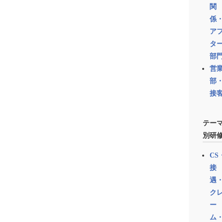
関
係
ア
タ
部
営
部
接
テー
別研
CS
接
遇
ク
ー
ム