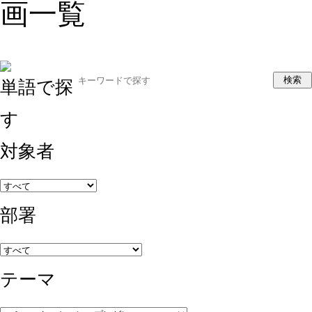
画一覧
検索
単語で探
す
対象者
部署
テーマ