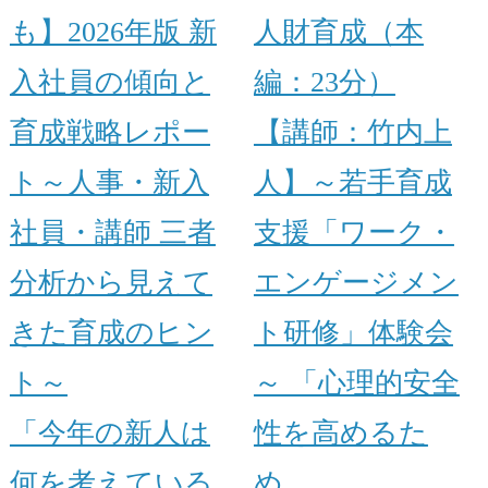
も】2026年版 新
人財育成（本
入社員の傾向と
編：23分）
育成戦略レポー
【講師：竹内上
ト～人事・新入
人】～若手育成
社員・講師 三者
支援「ワーク・
分析から見えて
エンゲージメン
きた育成のヒン
ト研修」体験会
ト～
～ 「心理的安全
「今年の新人は
性を高めるた
何を考えている
め…