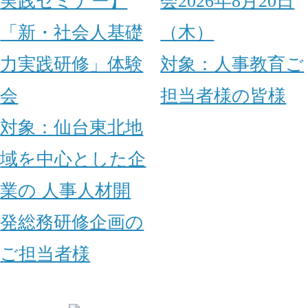
実践セミナー】
会2026年8月20日
「新・社会人基礎
（木）
力実践研修」体験
対象：
人事
教育ご
会
担当者様の皆様
対象：
仙台
東北地
域を中心とした企
業の 人事
人材開
発
総務
研修企画の
ご担当者様