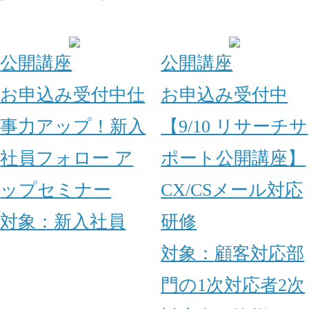
公開講座
公開講座
お申込み受付中
仕
お申込み受付中
事力アップ！新入
【9/10 リサーチサ
社員フォロー ア
ポート公開講座】
ップセミナー
CX/CSメール対応
対象：
新入社員
研修
対象：
顧客対応部
門の1次対応者
2次