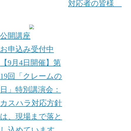
対応者の皆様
公開講座
お申込み受付中
【9月4日開催】第
19回「クレームの
日」特別講演会：
カスハラ対応方針
は、現場まで落と
し込めています