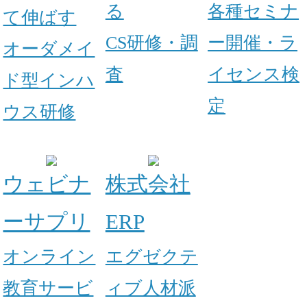
る
各種セミナ
て伸ばす
CS研修・調
ー開催・ラ
オーダメイ
査
イセンス検
ド型インハ
定
ウス研修
ウェビナ
株式会社
ーサプリ
ERP
オンライン
エグゼクテ
教育サービ
ィブ人材派