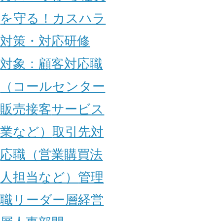
を守る！カスハラ
対策・対応研修
対象：
顧客対応職
（コールセンター
販売
接客
サービス
業など）
取引先対
応職（営業
購買
法
人担当など）
管理
職
リーダー層
経営