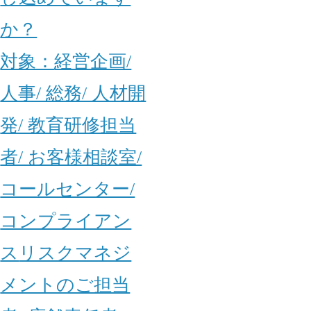
か？
対象：
経営企画/
人事/ 総務/ 人材開
発/ 教育研修担当
者/ お客様相談室/
コールセンター/
コンプライアン
ス
リスクマネジ
メントのご担当