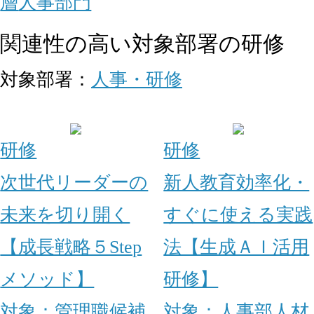
層
人事部門
関連性の高い対象部署の研修
対象部署：
人事・研修
研修
研修
次世代リーダーの
新人教育効率化・
未来を切り開く
すぐに使える実践
【成長戦略５Step
法【生成ＡＩ活用
メソッド】
研修】
対象：
管理職候補
対象：
人事部
人材