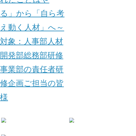
る」から「自ら考
え動く人材」へ～
対象：
人事部
人材
開発部
総務部
研修
事業部の責任者
研
修企画ご担当の皆
様