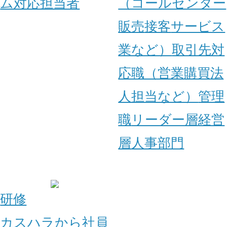
ム対応担当者
（コールセンター
販売
接客
サービス
業など）
取引先対
応職（営業
購買
法
人担当など）
管理
職
リーダー層
経営
層
人事部門
研修
カスハラから社員