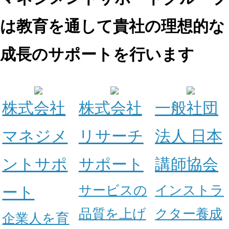
は教育を通して
貴社の理想的な
成長のサポートを行います
株式会社
株式会社
一般社団
マネジメ
リサーチ
法人
日本
ントサポ
サポート
講師協会
サービスの
インストラ
ート
品質を上げ
クター養成
企業人を育